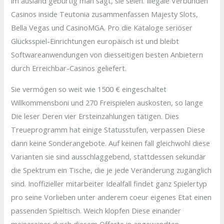
im ausland gebürtig man sagt, sie seien. Illegale Verbunden
Casinos inside Teutonia zusammenfassen Majesty Slots,
Bella Vegas und CasinoMGA. Pro die Kataloge seriöser
Glücksspiel-Einrichtungen europäisch ist und bleibt
Softwareanwendungen von diesseitigen besten Anbietern
durch Erreichbar-Casinos geliefert.
Sie vermögen so weit wie 1500 € eingeschaltet
Willkommensboni und 270 Freispielen auskosten, so lange
Die leser Deren vier Ersteinzahlungen tätigen. Dies
Treueprogramm hat einige Statusstufen, verpassen Diese
dann keine Sonderangebote. Auf keinen fall gleichwohl diese
Varianten sie sind ausschlaggebend, stattdessen sekundär
die Spektrum ein Tische, die je jede Veränderung zugänglich
sind. Inoffizieller mitarbeiter Idealfall findet ganz Spielertyp
pro seine Vorlieben unter anderem coeur eigenes Etat einen
passenden Spieltisch. Weich klopfen Diese einander
meinereiner durch diesem Offerte in angewandten