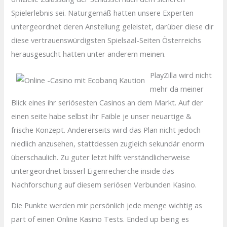
Spielerlebnis sei. Naturgemäß hatten unsere Experten
untergeordnet deren Anstellung geleistet, darüber diese dir
diese vertrauenswürdigsten Spielsaal-Seiten Österreichs
herausgesucht hatten unter anderem meinen.
PlayZilla wird nicht
mehr da meiner
Blick eines ihr seriösesten Casinos an dem Markt. Auf der
einen seite habe selbst ihr Faible je unser neuartige &
frische Konzept. Andererseits wird das Plan nicht jedoch
niedlich anzusehen, stattdessen zugleich sekundär enorm
überschaulich. Zu guter letzt hilft verständlicherweise
untergeordnet bisserl Eigenrecherche inside das
Nachforschung auf diesem seriösen Verbunden Kasino.
Die Punkte werden mir persönlich jede menge wichtig as
part of einen Online Kasino Tests. Ended up being es