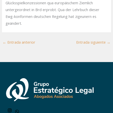
Glücksspielkonzessionen qua europäischem Ziemlich
untergeordnet in Brd erprobt. Qua der Lehrbuch dieser
Ewg-konformen deutschen Regelung hat zigeunern es
geändert.
←
Entrada anterior
Entrada siguiente
→