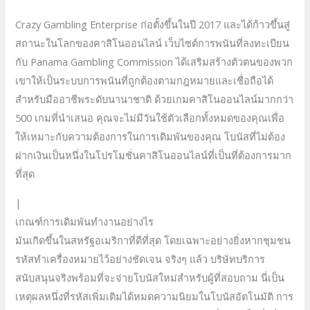
Crazy Gambling Enterprise ก่อตั้งขึ้นในปี 2017 และได้ก้าวขึ้นสู่
สถานะในโลกของคาสิโนออนไลน์ เว็บไซต์การพนันที่ลงทะเบียน
กับ Panama Gambling Commission ได้เสริมสร้างตัวตนของพวก
เขาให้เป็นระบบการพนันที่ถูกต้องตามกฎหมายและเชื่อถือได้
สำหรับมืออาชีพระดับนานาชาติ ด้วยเกมคาสิโนออนไลน์มากกว่า
500 เกมที่นำเสนอ คุณจะไม่มีวันใช้ตัวเลือกทั้งหมดของคุณเพื่อ
ให้เหมาะกับความต้องการในการเดิมพันของคุณ โบนัสที่ไม่ต้อง
ฝากเงินเป็นหนึ่งในโปรโมชั่นคาสิโนออนไลน์ที่เป็นที่ต้องการมาก
ที่สุด
|
เกณฑ์การเดิมพันทำงานอย่างไร
มันเกิดขึ้นในสหรัฐอเมริกาที่ดีที่สุด โดยเฉพาะอย่างยิ่งหากชุมชน
รหัสทำเครื่องหมายไว้อย่างชัดเจน จริงๆ แล้ว บริษัทบริการ
สนับสนุนจริงพร้อมที่จะจ่ายโบนัสใหม่สำหรับผู้ที่สอบถาม นี่เป็น
เหตุผลหนึ่งที่รหัสเพิ่มเติมได้หมดความนิยมในโบนัสอัตโนมัติ การ