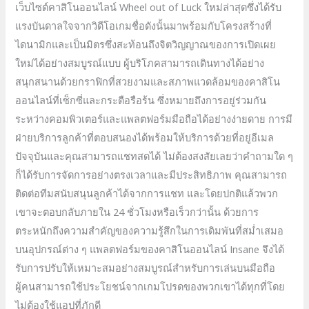
เว็บไซต์คาสิโนออนไลน์ Wheel out of Luck ใหม่ล่าสุดซึ่งได้รับ
แรงบันดาลใจจากวิดีโอเกมชื่อดังนั้นมาพร้อมกับโครงสร้างที่
ไดนามิกและเป็นมิตรซึ่งสะท้อนถึงจิตวิญญาณของการเปิดเผย
ใหม่ได้อย่างสมบูรณ์แบบ ผู้บริโภคสามารถเดินทางได้อย่าง
สนุกสนานด้วยกราฟิกที่สวยงามและสภาพแวดล้อมของคาสิโน
ออนไลน์ที่เซ็กซี่และกระตือรือร้น ซึ่งหมายถึงการอยู่ร่วมกัน
ระหว่างคอมพิวเตอร์และแพลตฟอร์มมือถือได้อย่างง่ายดาย การมี
ฝ่ายบริการลูกค้าที่ตอบสนองได้พร้อมให้บริการด้วยที่อยู่อีเมล
ปัจจุบันและคุณสามารถแชทสดได้ ไม่ต้องสงสัยเลยว่าคำถามใด ๆ
ก็ได้รับการจัดการอย่างตรงเวลาและมีประสิทธิภาพ คุณสามารถ
ติดต่อทีมสนับสนุนลูกค้าได้จากการแชท และโดยปกติแล้วพวก
เขาจะตอบกลับภายใน 24 ชั่วโมงหรือเร็วกว่านั้น ด้วยการ
ตระหนักถึงความสำคัญของความรู้สึกในการเดิมพันที่สม่ำเสมอ
บนอุปกรณ์ต่าง ๆ แพลตฟอร์มของคาสิโนออนไลน์ Insane จึงได้
รับการปรับให้เหมาะสมอย่างสมบูรณ์สำหรับการเล่นบนมือถือ
ผู้คนสามารถใช้ประโยชน์จากเกมโปรดของพวกเขาได้ทุกที่โดย
ไม่ต้องใช้แอปที่ภักดี