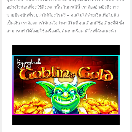
อย่างไรก่อนที่จะใช้สิ่งเหล่านั้น ในกรณีนี้ เราต้องอ้างอิงถึงการ
ขายปัจจุบันที่ระบุว่าไม่มีอะไรฟรี – คุณไม่ได้จ่ายเงินเพื่อโบนัส
เป็นเงิน เราต้องการให้แน่ใจว่าคาสิโนที่คุณเลือกมีชื่อเสียงที่ดี ซึ่ง
สามารถทำได้โดยใช้เครื่องมือค้นหาหรือคาสิโนที่ฉันแนะนำ