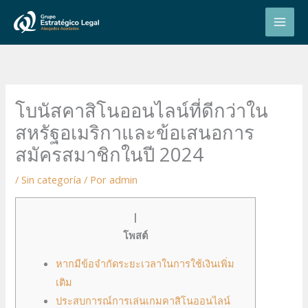
Ir
al
contenido
โบนัสคาสิโนออนไลน์ที่ดีกว่าใน
สหรัฐอเมริกาและข้อเสนอการ
สมัครสมาชิกในปี 2024
/
Sin categoría
/ Por
admin
|
โพสต์
หากมีข้อจำกัดระยะเวลาในการใช้เงินเพิ่ม
เติม
ประสบการณ์การเล่นเกมคาสิโนออนไลน์