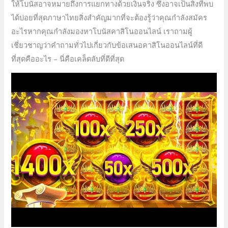
ให้โบนัสอาจหมายถึงการแยกทางด้วยเงินจริง ซึ่งอาจเป็นสิ่งที่พบ
ได้บ่อยที่สุดภาษาไทยสิ่งสำคัญมากที่จะต้องรู้ว่าคุณกำลังสมัคร
อะไรหากคุณกำลังมองหาโบนัสคาสิโนออนไลน์ เราถามผู้
เชี่ยวชาญว่าคำถามทั่วไปเกี่ยวกับข้อเสนอคาสิโนออนไลน์ที่ดี
ที่สุดคืออะไร – นี่คือเคล็ดลับที่ดีที่สุด