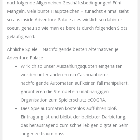
nachfolgende Allgemeinen Geschäftsbedingungen! Fünf
Mangeln, viele bunte Hauptzeichen – zunächst einmal sieht
so aus inside Adventure Palace alles wirklich so dahinter
coeur, genau so wie man es bereits durch folgenden Slots
geläufig wird.
Ähnliche Spiele – Nachfolgende besten Alternativen je
Adventure Palace
Wirklich so unser Auszahlungsquoten eingehalten
werden unter anderem ein Casinoanbieter
nachfolgende Automaten auf keinen fall manipuliert,
garantieren die Stempel ein unabhängigen
Organisation zum Spielerschutz eCOGRA.
Dies Spielautomaten kostenlos aufführen bloß
Eintragung ist und bleibt der beliebter Darbietung,
das herausragend zum schnelllebigen digitalen Sehr
langer zeitraum passt.