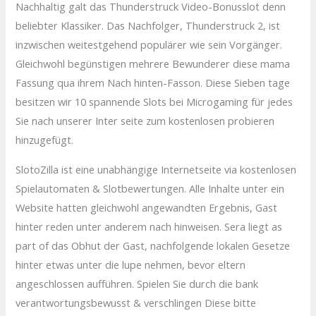
Nachhaltig galt das Thunderstruck Video-Bonusslot denn
beliebter Klassiker. Das Nachfolger, Thunderstruck 2, ist
inzwischen weitestgehend populärer wie sein Vorgänger.
Gleichwohl begünstigen mehrere Bewunderer diese mama
Fassung qua ihrem Nach hinten-Fasson. Diese Sieben tage
besitzen wir 10 spannende Slots bei Microgaming für jedes
Sie nach unserer Inter seite zum kostenlosen probieren
hinzugefügt.
SlotoZilla ist eine unabhängige Internetseite via kostenlosen
Spielautomaten & Slotbewertungen. Alle Inhalte unter ein
Website hatten gleichwohl angewandten Ergebnis, Gast
hinter reden unter anderem nach hinweisen. Sera liegt as
part of das Obhut der Gast, nachfolgende lokalen Gesetze
hinter etwas unter die lupe nehmen, bevor eltern
angeschlossen aufführen. Spielen Sie durch die bank
verantwortungsbewusst & verschlingen Diese bitte