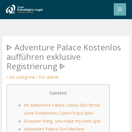
Ir
al
contenido
ᐈ Adventure Palace Kostenlos
aufführen exklusive
Registrierung ᐈ
/
Sin categoría
/ Por
admin
Content
Ihr Adventure Palace Casino Slot ferner
seine Funktionen: Casino hopa Spiel
Grausam thing, you make my reels spin
Adventure Palace Slot Machine