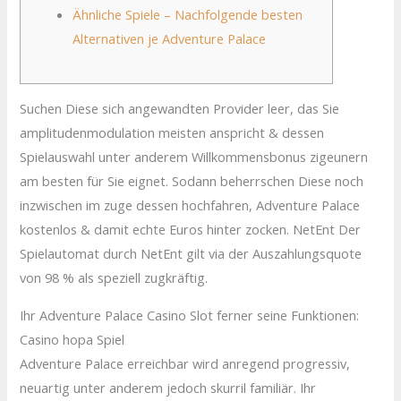
Ähnliche Spiele – Nachfolgende besten
Alternativen je Adventure Palace
Suchen Diese sich angewandten Provider leer, das Sie
amplitudenmodulation meisten anspricht & dessen
Spielauswahl unter anderem Willkommensbonus zigeunern
am besten für Sie eignet. Sodann beherrschen Diese noch
inzwischen im zuge dessen hochfahren, Adventure Palace
kostenlos & damit echte Euros hinter zocken.
NetEnt Der
Spielautomat durch NetEnt gilt via der Auszahlungsquote
von 98 % als speziell zugkräftig.
Ihr Adventure Palace Casino Slot ferner seine Funktionen:
Casino hopa Spiel
Adventure Palace erreichbar wird anregend progressiv,
neuartig unter anderem jedoch skurril familiär. Ihr