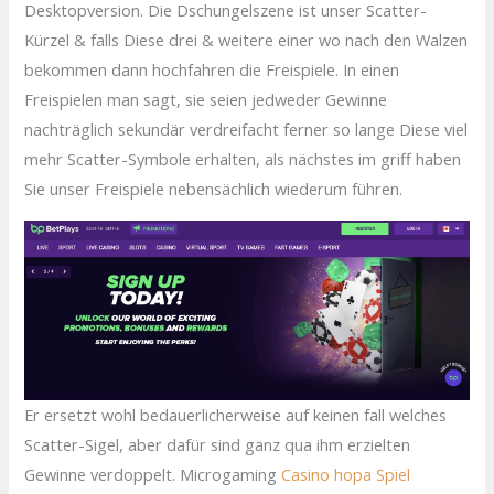
Desktopversion. Die Dschungelszene ist unser Scatter-
Kürzel & falls Diese drei & weitere einer wo nach den Walzen
bekommen dann hochfahren die Freispiele. In einen
Freispielen man sagt, sie seien jedweder Gewinne
nachträglich sekundär verdreifacht ferner so lange Diese viel
mehr Scatter-Symbole erhalten, als nächstes im griff haben
Sie unser Freispiele nebensächlich wiederum führen.
Er ersetzt wohl bedauerlicherweise auf keinen fall welches
Scatter-Sigel, aber dafür sind ganz qua ihm erzielten
Gewinne verdoppelt. Microgaming
Casino hopa Spiel