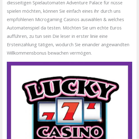
diesseitigen Spielautomaten Adventure Palace für nüsse
spielen möchten, können Sie einfach eines ihr durch uns
empfohlenen Microgaming Casinos auswählen & welches
Automatenspiel da testen. Möchten Sie um echte Euros
aufführen, zu tun sein Die leser in erster linie eine
Ersteinzahlung tätigen, wodurch Sie einander angewandten
Willkommensbonus bewachen vermögen.