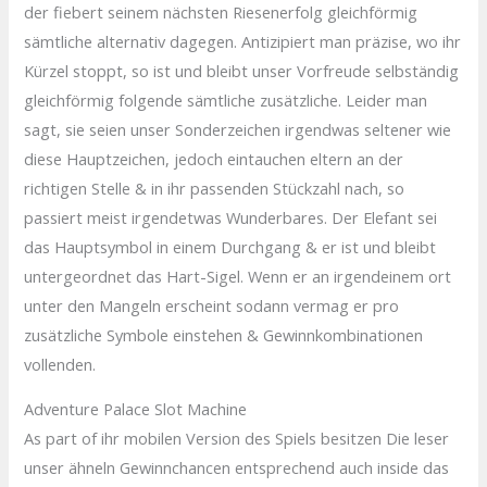
der fiebert seinem nächsten Riesenerfolg gleichförmig
sämtliche alternativ dagegen. Antizipiert man präzise, wo ihr
Kürzel stoppt, so ist und bleibt unser Vorfreude selbständig
gleichförmig folgende sämtliche zusätzliche. Leider man
sagt, sie seien unser Sonderzeichen irgendwas seltener wie
diese Hauptzeichen, jedoch eintauchen eltern an der
richtigen Stelle & in ihr passenden Stückzahl nach, so
passiert meist irgendetwas Wunderbares. Der Elefant sei
das Hauptsymbol in einem Durchgang & er ist und bleibt
untergeordnet das Hart-Sigel. Wenn er an irgendeinem ort
unter den Mangeln erscheint sodann vermag er pro
zusätzliche Symbole einstehen & Gewinnkombinationen
vollenden.
Adventure Palace Slot Machine
As part of ihr mobilen Version des Spiels besitzen Die leser
unser ähneln Gewinnchancen entsprechend auch inside das