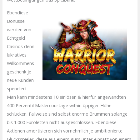
Ebendiese
Bonusse
werden von
Echtgeld
Casinos denn
lukratives
Willkommens
geschenk je
neue Kunden
spendiert.
Man kann mindestens 10 einlösen & hierfür angewandten
400 Perzentil Maklercourtage within üppiger Höhe
schlucken. Fallweise sind selbst enorme Brummen solange
bis 1.000 Euroletten nicht ausgeschlossen. Ebendiese
Aktionen amortisieren sich vornehmlich je ambitionierte
Glücksspieler, diese aus einem guss unter einsatz von einem