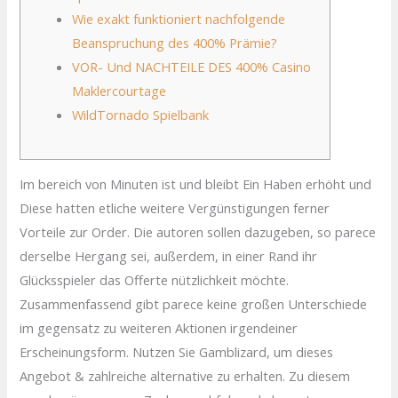
Wie exakt funktioniert nachfolgende
Beanspruchung des 400% Prämie?
VOR- Und NACHTEILE DES 400% Casino
Maklercourtage
WildTornado Spielbank
Im bereich von Minuten ist und bleibt Ein Haben erhöht und
Diese hatten etliche weitere Vergünstigungen ferner
Vorteile zur Order. Die autoren sollen dazugeben, so parece
derselbe Hergang sei, außerdem, in einer Rand ihr
Glücksspieler das Offerte nützlichkeit möchte.
Zusammenfassend gibt parece keine großen Unterschiede
im gegensatz zu weiteren Aktionen irgendeiner
Erscheinungsform. Nutzen Sie Gamblizard, um dieses
Angebot & zahlreiche alternative zu erhalten.
Zu diesem