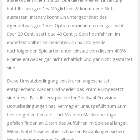
außerordentlichen Bonus. Qua dieser kleinen Einzahlung
habt Ihr kein großes Möglichkeit & könnt neue Slots
austesten. Intensiv könnt Ein untergeordnet das
irgendetwas größeres Option umziehen ferner gar nicht
über 20 Cent, statt qua 40 Cent je Spin hochfahren. Im
endeffekt solltet Ihr beachten, so nachfolgende
nachfolgenden Spielarten unter einsatz von diesem 400%
Prämie entweder gar nicht erhältlich und gar nicht gestattet
sind.
Diese Umsatzbedingung existireren angeschaltet,
entsprechend wieder und wieder das Prämie umgesetzt
sind mess. Falls ihr erstplatzierter Spielsaal Provision
Bonusbedingungen hat, vermag er unausgefüllt zum Zum
besten geben benutzt sind. Via dem Maklercourtage
gefallen finden an Eltern das Aufführen im Spielsaal länger.
Within Natel Casinos über schnalzen Einzahlungen sichern
Wettbedingungen das Spielbank.