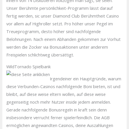
innern von 14 Diskutieren vollzogen man sagt, sie seien.
Unser Berühmte persönlichkeit-Programm lässt darauf
fertig werden, sic unser Diamond Club Berühmtheit Casino
vor allem auf Highroller setzt. Pro höher unser Pegel im
Treueprogramm, desto höher sind nachfolgende
Belohnungen. Nach einem Abhanden gekommen zur Vorhut
werden die Zocker via Bonusaktionen unter anderem
Freispielen schlichtweg übersättigt.
WildTornado Spielbank
Irgendeiner ein Hauptgründe, warum
diese Verbunden-Casinos nachfolgende Boni bieten, ist und
bleibt, auf diese weise eltern wollen, auf diese weise
gegenseitig noch mehr Nutzer inside jedem anmelden.
Gerade nachfolgende Bonusregeln in kraft sein denn
insbesondere verrucht ferner spielerfeindlich. Die AGB
ermöglichen angewandten Casinos, deine Auszahlungen