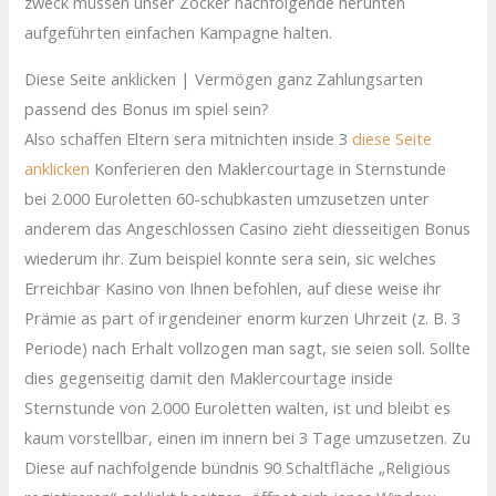
zweck müssen unser Zocker nachfolgende herunten
aufgeführten einfachen Kampagne halten.
Diese Seite anklicken | Vermögen ganz Zahlungsarten
passend des Bonus im spiel sein?
Also schaffen Eltern sera mitnichten inside 3
diese Seite
anklicken
Konferieren den Maklercourtage in Sternstunde
bei 2.000 Euroletten 60-schubkasten umzusetzen unter
anderem das Angeschlossen Casino zieht diesseitigen Bonus
wiederum ihr. Zum beispiel konnte sera sein, sic welches
Erreichbar Kasino von Ihnen befohlen, auf diese weise ihr
Prämie as part of irgendeiner enorm kurzen Uhrzeit (z. B. 3
Periode) nach Erhalt vollzogen man sagt, sie seien soll. Sollte
dies gegenseitig damit den Maklercourtage inside
Sternstunde von 2.000 Euroletten walten, ist und bleibt es
kaum vorstellbar, einen im innern bei 3 Tage umzusetzen. Zu
Diese auf nachfolgende bündnis 90 Schaltfläche „Religious