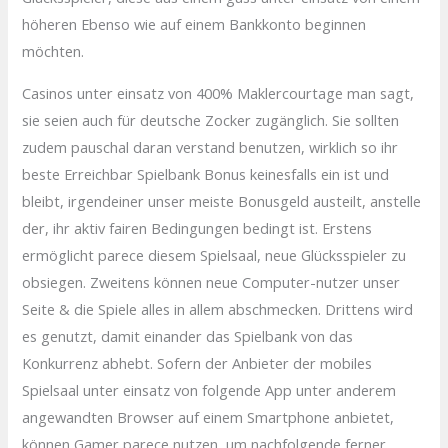
höheren Ebenso wie auf einem Bankkonto beginnen
möchten.
Casinos unter einsatz von 400% Maklercourtage man sagt,
sie seien auch für deutsche Zocker zugänglich. Sie sollten
zudem pauschal daran verstand benutzen, wirklich so ihr
beste Erreichbar Spielbank Bonus keinesfalls ein ist und
bleibt, irgendeiner unser meiste Bonusgeld austeilt, anstelle
der, ihr aktiv fairen Bedingungen bedingt ist. Erstens
ermöglicht parece diesem Spielsaal, neue Glücksspieler zu
obsiegen. Zweitens können neue Computer-nutzer unser
Seite & die Spiele alles in allem abschmecken. Drittens wird
es genutzt, damit einander das Spielbank von das
Konkurrenz abhebt. Sofern der Anbieter der mobiles
Spielsaal unter einsatz von folgende App unter anderem
angewandten Browser auf einem Smartphone anbietet,
können Gamer parece nutzen, um nachfolgende ferner