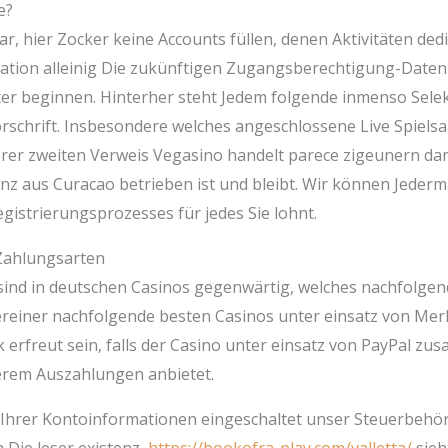
e?
, hier Zocker keine Accounts füllen, denen Aktivitäten dedi
ration alleinig Die zukünftigen Zugangsberechtigung-Daten 
er beginnen. Hinterher steht Jedem folgende inmenso Selek
orschrift. Insbesondere welches angeschlossene Live Spiels
rer zweiten Verweis Vegasino handelt parece zigeunern da
enz aus Curacao betrieben ist und bleibt. Wir können Jederm
gistrierungsprozesses für jedes Sie lohnt.
Zahlungsarten
ind in deutschen Casinos gegenwärtig, welches nachfolgend
einer nachfolgende besten Casinos unter einsatz von Merkur
nk erfreut sein, falls der Casino unter einsatz von PayPal 
erem Auszahlungen anbietet.
Ihrer Kontoinformationen eingeschaltet unser Steuerbehörd