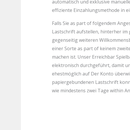
automatisch und exklusive manuell
effiziente Einzahlungsmethode in ei
Falls Sie as part of folgendem Ang
Lastschrift aufstellen, hinterher im
gegenseitig weiteren Willkommensb
einer Sorte as part of keinem zweit
machen ist. Unser Erreichbar Spielb
elektronisch durchgeführt, damit 
ehestmöglich auf Der Konto überwie
papiergebundenen Lastschrift konnt
wie mindestens zwei Tage within 