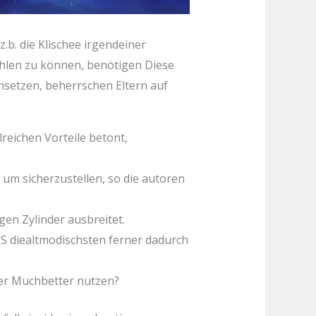
. die Klischee irgendeiner
zahlen zu können, benötigen Diese
nsetzen, beherrschen Eltern auf
eichen Vorteile betont,
 um sicherzustellen, so die autoren
gen Zylinder ausbreitet.
EPS diealtmodischsten ferner dadurch
rner Muchbetter nutzen?