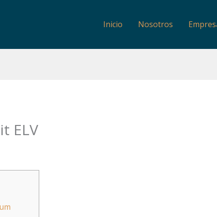
Inicio
Nosotros
Empres
it ELV
rum