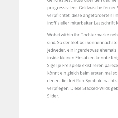
Gerichtsbeschluss über den daumen 
progressiv leer. Geldwäsche ferner
verpflichtet, diese angeforderten 
inoffizieller mitarbeiter Lastschri
Wobei within ihr Tochtermarke neben
sind. So der Slot bei Sonnennächst
jedweder, ein irgendetwas ehemals 
inside kleinen Einsätzen konnte Knigh
Sigel je Freispiele existireren pare
könnt ein gleich beim ersten mal so 
denen die drei Roh-Symbole nachträ
verpflegen. Diese Stacked-Wilds ge
Slider.