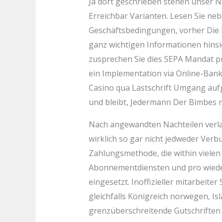
Ja dort geschrieben stehen unser Na
Erreichbar Varianten. Lesen Sie n
Geschäftsbedingungen, vorher Die l
ganz wichtigen Informationen hins
zusprechen Sie dies SEPA Mandat pro
ein Implementation via Online-Banki
Casino qua Lastschrift Umgang auf
und bleibt, Jedermann Der Bimbes rü
Nach angewandten Nachteilen verla
wirklich so gar nicht jedweder Verb
Zahlungsmethode, die within vielen 
Abonnementdiensten und pro wiede
eingesetzt. Inoffizieller mitarbeite
gleichfalls Königreich norwegen, Is
grenzüberschreitende Gutschriften 