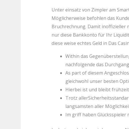
Unter einsatz von Zimpler am Smart
Möglicherweise befohlen das Kunde
Bruchrechnung. Damit inoffizieller 
nur diese Bankkonto für Ihr Liquid
diese weise echtes Geld in Das Cas
Within das Gegenüberstellung
nachfolgende das Durchgang in
As part of diesem Angeschlos
gleichwohl unser besten Opti
Hierbei ist und bleibt frühze
Trotz allerSicherheitsstandar
langsamsten aller Möglichkei
Im griff haben Glücksspieler 