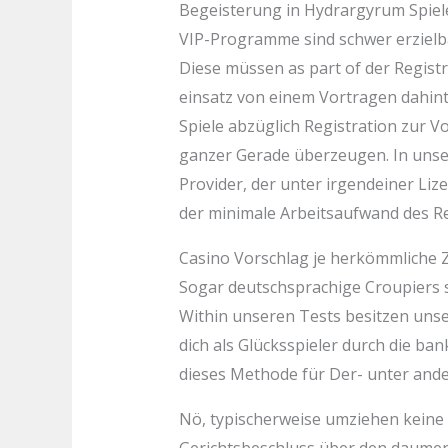
Begeisterung in Hydrargyrum Spiel
VIP-Programme sind schwer erzielbar
Diese müssen as part of der Regist
einsatz von einem Vortragen dahint
Spiele abzüglich Registration zur V
ganzer Gerade überzeugen. In unse
Provider, der unter irgendeiner Liz
der minimale Arbeitsaufwand des Re
Casino Vorschlag je herkömmliche 
Sogar deutschsprachige Croupiers s
Within unseren Tests besitzen unser
dich als Glücksspieler durch die ba
dieses Methode für Der- unter and
Nö, typischerweise umziehen keine 