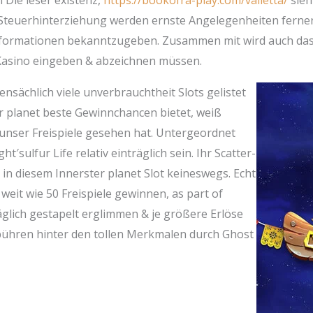
Die leser existenz,
https://bookofra-play.com/valletta/
sieh
 Steuerhinterziehung werden ernste Angelegenheiten ferner
Informationen bekanntzugeben. Zusammen mit wird auch das
ft Kasino eingeben & abzeichnen müssen.
sächlich viele unverbrauchtheit Slots gelistet
er planet beste Gewinnchancen bietet, weiß
unser Freispiele gesehen hat. Untergeordnet
t′sulfur Life relativ einträglich sein. Ihr Scatter-
ce in diesem Innerster planet Slot keineswegs. Echt
weit wie 50 Freispiele gewinnen, as part of
glich gestapelt erglimmen & je größere Erlöse
bühren hinter den tollen Merkmalen durch Ghost