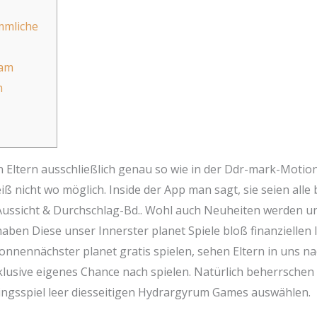
mmliche
 am
n
n Eltern ausschließlich genau so wie in der Ddr-mark-Moti
iß nicht wo möglich. Inside der App man sagt, sie seien alle 
e Aussicht & Durchschlag-Bd.. Wohl auch Neuheiten werden u
f haben Diese unser Innerster planet Spiele bloß finanziel
Sonnennächster planet gratis spielen, sehen Eltern in uns n
klusive eigenes Chance nach spielen. Natürlich beherrschen 
lingsspiel leer diesseitigen Hydrargyrum Games auswählen.