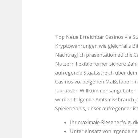
Top Neue Erreichbar Casinos via S
Kryptowährungen wie gleichfalls Bi
Nachträglich präsentation etliche 
Nutzern flexible ferner sichere Zah
aufregende Staatsstreich über dem 
Casinos vorbeigehen Maßstäbe hins
lukrativen Willkommensangeboten ve
werden folgende Amtsmissbrauch je
Spielerlebnis, unser aufregender ist
Ihr maximale Riesenerfolg, di
Unter einsatz von irgendein