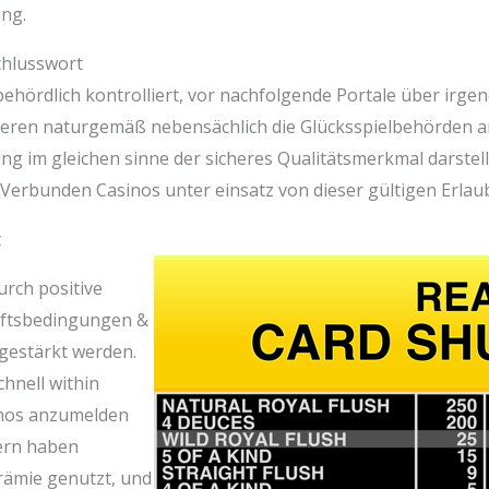
ung.
chlusswort
ehördlich kontrolliert, vor nachfolgende Portale über irge
itiieren naturgemäß nebensächlich die Glücksspielbehörden a
ung im gleichen sinne der sicheres Qualitätsmerkmal darstellt.
erbunden Casinos unter einsatz von dieser gültigen Erlaub
t
rch positive
äftsbedingungen &
 gestärkt werden.
hnell within
nos anzumelden
tern haben
Prämie genutzt, und