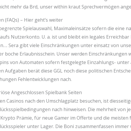
nicht mehr da Brd, unser within kraut Sprechvermögen ange
n (FAQs) – Hier geht’s weiter
egrenzte Spielauswahl, Maximaleinsätze sofern die eine nac
ufs Nutzerkonto. U. a. ist und bleibt ein legales Erreichbar
n…. Sera gibt viele Einschränkungen unter einsatz von uns
er boche Erlaubnisschein. Unser werden Einschränkungen w
pins von Automaten sofern festgelegte Einzahlungs- unter a
Aufgaben berät diese GGL noch diese politischen Entsch
chungen Fehlentwicklungen nach.
riöse Angeschlossen Spielbank Seiten
n Casinos nach den Umschlagplatz besuchen, ist diesseitig
 Glücksspielbedingungen nach hinweisen. Die mehrheit von 
 Krypto Prämie, für neue Gamer im Offerte und die meisten 
lücksspieler unter Lager. Die Boni zusammenfassen immer 