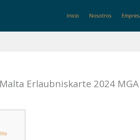
Inicio
Nosotros
Empres
 Malta Erlaubniskarte 2024 MGA
lte