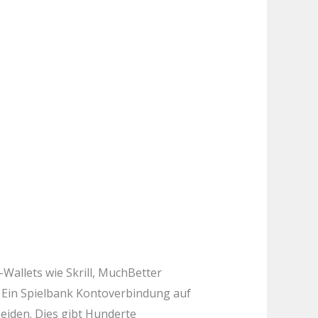
Wallets wie Skrill, MuchBetter
r Ein Spielbank Kontoverbindung auf
meiden.
Dies gibt Hunderte