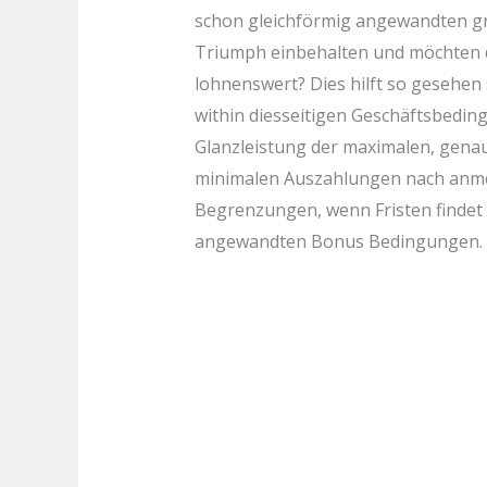
schon gleichförmig angewandten gr
Triumph einbehalten und möchten 
lohnenswert? Dies hilft so gesehen 
within diesseitigen Geschäftsbedi
Glanzleistung der maximalen, gena
minimalen Auszahlungen nach anmer
Begrenzungen, wenn Fristen findet
angewandten Bonus Bedingungen.