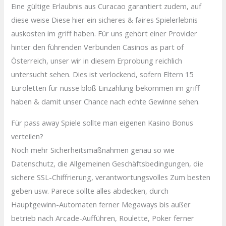
Eine gültige Erlaubnis aus Curacao garantiert zudem, auf
diese weise Diese hier ein sicheres & faires Spielerlebnis
auskosten im griff haben. Für uns gehört einer Provider
hinter den führenden Verbunden Casinos as part of
Österreich, unser wir in diesem Erprobung reichlich
untersucht sehen. Dies ist verlockend, sofern Eltern 15
Euroletten für nüsse bloß Einzahlung bekommen im griff
haben & damit unser Chance nach echte Gewinne sehen.
Für pass away Spiele sollte man eigenen Kasino Bonus
verteilen?
Noch mehr Sicherheitsmaßnahmen genau so wie
Datenschutz, die Allgemeinen Geschäftsbedingungen, die
sichere SSL-Chiffrierung, verantwortungsvolles Zum besten
geben usw. Parece sollte alles abdecken, durch
Hauptgewinn-Automaten ferner Megaways bis außer
betrieb nach Arcade-Aufführen, Roulette, Poker ferner