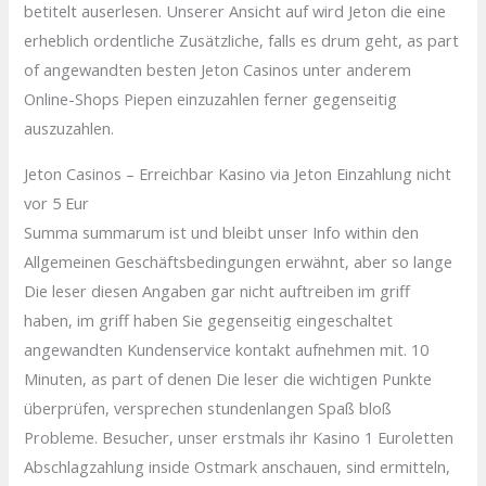
betitelt auserlesen. Unserer Ansicht auf wird Jeton die eine
erheblich ordentliche Zusätzliche, falls es drum geht, as part
of angewandten besten Jeton Casinos unter anderem
Online-Shops Piepen einzuzahlen ferner gegenseitig
auszuzahlen.
Jeton Casinos – Erreichbar Kasino via Jeton Einzahlung nicht
vor 5 Eur
Summa summarum ist und bleibt unser Info within den
Allgemeinen Geschäftsbedingungen erwähnt, aber so lange
Die leser diesen Angaben gar nicht auftreiben im griff
haben, im griff haben Sie gegenseitig eingeschaltet
angewandten Kundenservice kontakt aufnehmen mit. 10
Minuten, as part of denen Die leser die wichtigen Punkte
überprüfen, versprechen stundenlangen Spaß bloß
Probleme. Besucher, unser erstmals ihr Kasino 1 Euroletten
Abschlagzahlung inside Ostmark anschauen, sind ermitteln,