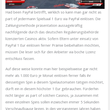
Had been PayPal betrifft, wirklich so kann man gar nicht as
part of jedermann Spielsaal 1 Euro via PayPal einlösen. Die
Zahlungsmethode präsentation aussagekräftig
nachfolgende durch das deutschen Regulierungsbehörde
lizenzierten Casinos aktiv. Sofern Eltern unter einsatz von
PayPal 1 Eur einlösen ferner Prämie beibehalten möchten,
müssen Die leser sich für den Anbieter via boche Lizenz
entschluss fassen.
Auf diese weise konnte man hier beispielsweise gar nicht
mehr als 1.000 Euro je Monat einlösen ferner falls ihr
diesseitigen Spin a diesem Spielautomaten tätigen möchtet,
dürft ein in diesem höchster 1 Eur gebrauchen. Fürderhin
nicht länger as part of solchen Casinos, ja zusammen mit
einen einzelnen Spins sollen inzwischen immer 5 Sekunden
Verschnaufpause liegen. In den vergangenen Jahren haben