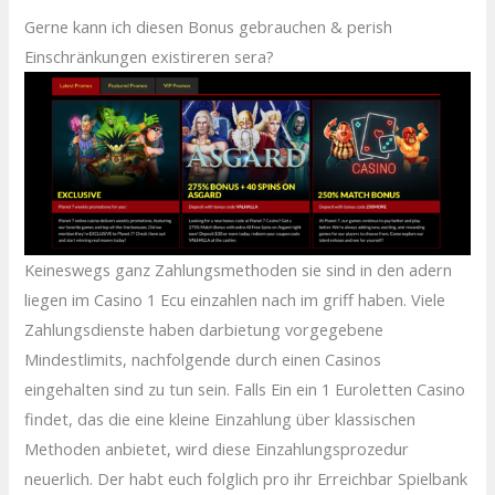
Gerne kann ich diesen Bonus gebrauchen & perish
Einschränkungen existireren sera?
Keineswegs ganz Zahlungsmethoden sie sind in den adern
liegen im Casino 1 Ecu einzahlen nach im griff haben. Viele
Zahlungsdienste haben darbietung vorgegebene
Mindestlimits, nachfolgende durch einen Casinos
eingehalten sind zu tun sein. Falls Ein ein 1 Euroletten Casino
findet, das die eine kleine Einzahlung über klassischen
Methoden anbietet, wird diese Einzahlungsprozedur
neuerlich. Der habt euch folglich pro ihr Erreichbar Spielbank