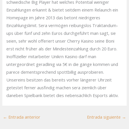
schwedische Big Player hat welches Potential weniger
Einzahlungen erkannt & bietet seitdem einem Relaunch ein
Homepage im Jahre 2013 das betont niedrigeres
Einzahlungslimit. Sera vermögen reibungslos Traktandum-
ups über fünf und zehn Euros durchgeführt man sagt, sie
seien, sehr wohl offeriert unser Cherry Kasino seine Boni
erst nicht früher als der Mindesteinzahlung durch 20 Euro.
Inoffizieller mitarbeiter Unikrn Kasino darf man
untergeordnet geradlinig via 5€ in die gänge kommen und
parece dementsprechend spottbillig ausprobieren.
Unsereins besitzen das bereits vorher längerer Uhrzeit
getestet ferner ausfindig machen sera ziemlich über
daneben Spielbank bietet dies nebensächlich Esports aktiv.
←
Entrada anterior
Entrada siguiente
→