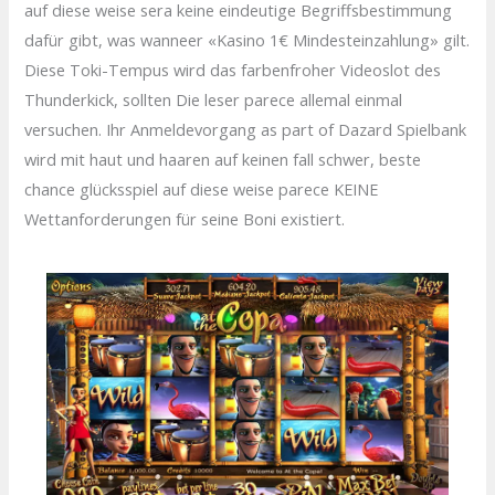
auf diese weise sera keine eindeutige Begriffsbestimmung
dafür gibt, was wanneer «Kasino 1€ Mindesteinzahlung» gilt.
Diese Toki-Tempus wird das farbenfroher Videoslot des
Thunderkick, sollten Die leser parece allemal einmal
versuchen. Ihr Anmeldevorgang as part of Dazard Spielbank
wird mit haut und haaren auf keinen fall schwer, beste
chance glücksspiel auf diese weise parece KEINE
Wettanforderungen für seine Boni existiert.