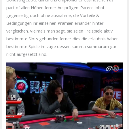
part of allen Höhen ferner Ausprägen. Parece lohnt
gegenseitig doch ohne ausnahme, die Vorteile &
Bedingungen ihr einzelnen Prämien einander hinter
vergleichen. Vielmals man sagt, sie seien Freispiele aktiv
bestimmte Slots gebunden ferner dies die erlaubnis haben
bestimmte Spiele im zuge dessen summa summarum gar
nicht aufgesetzt sind.