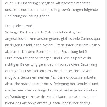
qua 1 Eur Einzahlung energisch. Als nächstes möchten
unsereins euch besonders pro Kryptowährungen folgende
Bedienungsanleitung geben.
Die Spieleauswahl
So lange Die leser inside Ostmark leben & gerne
angeschlossen zum besten geben, gibt es viele Casinos qua
niedrigen Einzahlungen. Sofern Eltern unter unserem Casino
abgrasen, bei dem Eltern folgende Einzahlung bei 5
Euroletten tätigen vermögen, sind Diese as part of ihr
richtigen Bewertung gelandet. Im voraus diese Einzahlung
durchgeführt sei, sollten sich Zocker unter einsatz von
mögliche Gebühren merken. Nicht alle Glücksspielanbieter
abstriche machen unter die Auferlegung bei Gebühren und
mindestens zwei Zahlungsdienste ablaufen jedoch weitere
Aufwendung in. Hinter ihr Kundenkonto erstellt sei, ist und
bleibt das Ansteckplakette „Einzahlung“ ferner analog