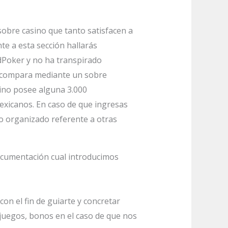
obre casino que tanto satisfacen a
te a esta sección hallarás
rdPoker y no ha transpirado
í¡ compara mediante un sobre
asino posee alguna 3.000
xicanos. En caso de que ingresas
no organizado referente a otras
ocumentación cual introducimos
con el fin de guiarte y concretar
juegos, bonos en el caso de que nos