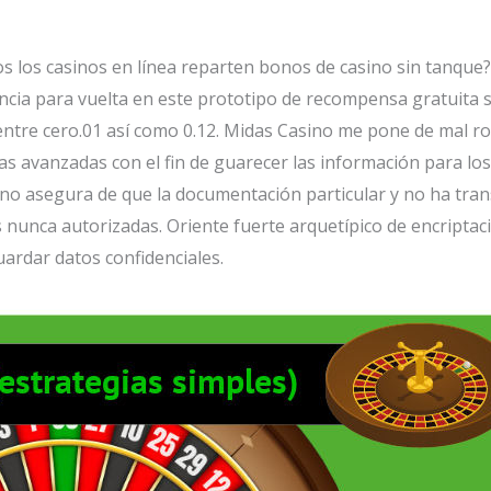
s los casinos en línea reparten bonos de casino sin tanque?
ancia para vuelta en este prototipo de recompensa gratuita
entre cero.01 así­ como 0.12. Midas Casino me pone de mal ro
as avanzadas con el fin de guarecer las información para los
sino asegura de que la documentación particular y no ha tr
os nunca autorizadas. Oriente fuerte arquetípico de encriptaci
uardar datos confidenciales.