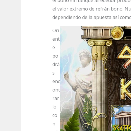
el bono sin tanque alrededor produc
el valor extremo de refrán bono. Nu
dependiendo de la apuesta así­ como 
Ori
ent
e
po
drá
s
enc
ont
rar
lo
co
n