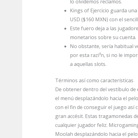
lo olvidemos reclamos.
Kings of Ejercicio guarda un
USD ($160 MXN) con el sencillo
Este fuero deja a las jugado
monetarios sobre su cuenta.
No obstante, serí­a habitual 
por esta razí³n, si no le impo
a aquellas slots.
Términos así­ como características
De obtener dentro del vestíbulo de 
el menú desplazándolo hacia el pelo
con el fin de conseguir el juego as
gran accésit. Estas tragamonedas de
cualquier jugador feliz. Microgamin
Moolah desplazándolo hacia el pelo 