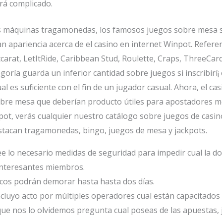
rá complicado.
los máquinas tragamonedas, los famosos juegos sobre mesa s
n apariencia acerca de el casino en internet Winpot. Referen
accarat, LetItRide, Caribbean Stud, Roulette, Craps, ThreeCa
oría guarda un inferior cantidad sobre juegos si inscribir
l es suficiente con el fin de un jugador casual. Ahora, el c
bre mesa que deberían producto útiles para apostadores me
pot, verás cualquier nuestro catálogo sobre juegos de casi
destacan tragamonedas, bingo, juegos de mesa y jackpots.
e lo necesario medidas de seguridad para impedir cual la d
 interesantes miembros.
cos podrán demorar hasta hasta dos días.
ncluyo acto por múltiples operadores cual están capacitados 
que nos lo olvidemos pregunta cual poseas de las apuestas, 