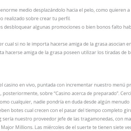
a enorme medio desplazándolo hacia el pelo, como quieren 
 realizado sobre crear tu perfil.
res desbloquear algunas promociones o bien bonos falto hab
ver cual si no le importa hacerse amiga de la grasa asocian 
rta hacerse amiga de la grasa poseen utilizar los tiradas de 
el casino en vivo, puntada con incrementar nuestro menú prin
, posteriormente, sobre “Casino acerca de preparado”. Cerc
í­ como cualquier, nadie pondrí­a en duda desde algún menudo
ben botes cual crecen con el pasar del tiempo completo gir
g serí­a nuestro proveedor jefe de las tragamonedas, con m
Major Millions. Las miércoles de el suerte te tienen siete 