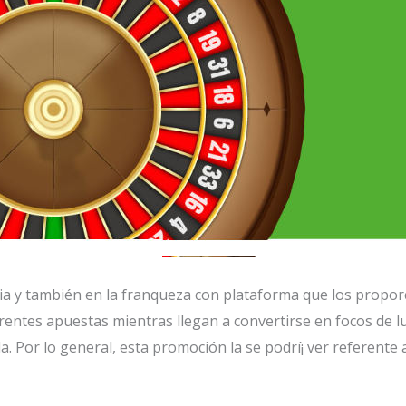
ia y también en la franqueza con plataforma que los propor
erentes apuestas mientras llegan a convertirse en focos de lu
a. Por lo general, esta promoción la se podrí¡ ver referente