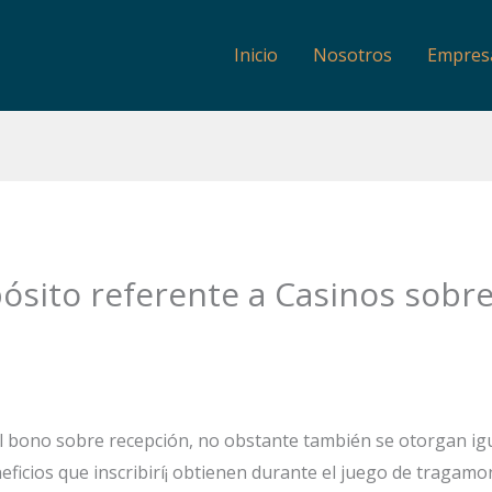
Inicio
Nosotros
Empres
sito referente a Casinos sobre
el bono sobre recepción, no obstante también se otorgan ig
neficios que inscribirí¡ obtienen durante el juego de tragam