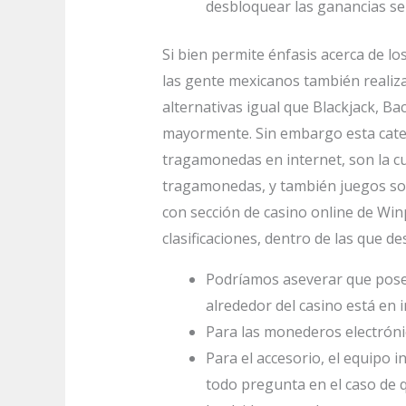
desbloquear las ganancias se
Si bien permite énfasis acerca de 
las gente mexicanos también realiza
alternativas igual que Blackjack, B
mayormente. Sin embargo esta categ
tragamonedas en internet, son la cua
tragamonedas, y también juegos so
con sección de casino online de Win
clasificaciones, dentro de las que 
Podrí­amos aseverar que pose
alrededor del casino está en
Para las monederos electróni
Para el accesorio, el equipo i
todo pregunta en el caso de 