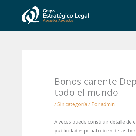
Ir
al
contenido
Bonos carente Depó
todo el mundo
/
Sin categoría
/ Por
admin
A veces puede construir detalle de 
publicidad especial o bien de las be