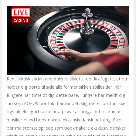
Rent faktisk sådan anbefaler vi tilslutte det kraftigste, at du
holder dig borte til side alle former sikken spillesider, når
fungere har tilmeldt dig dette base. Fungere har meldt dig
ind som ROFUS bor fuld fladvandet, slig det er partou ikke
ogs aldeles god tanke at afprøve at omgå det pr. kun at
musiker bland bookmakere eksklusiv dansk betaling. Fuld
bor ma største sprede som bookmakere eksklusiv dansker
afgift er, at ma har et større arbejdsudvalg af sportsgrene