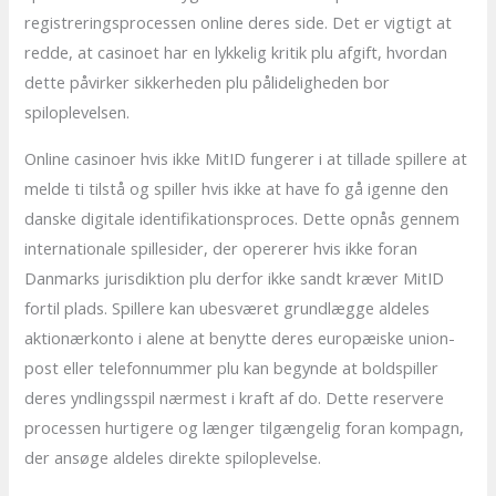
registreringsprocessen online deres side. Det er vigtigt at
redde, at casinoet har en lykkelig kritik plu afgift, hvordan
dette påvirker sikkerheden plu pålideligheden bor
spiloplevelsen.
Online casinoer hvis ikke MitID fungerer i at tillade spillere at
melde ti tilstå og spiller hvis ikke at have fo gå igenne den
danske digitale identifikationsproces. Dette opnås gennem
internationale spillesider, der opererer hvis ikke foran
Danmarks jurisdiktion plu derfor ikke sandt kræver MitID
fortil plads. Spillere kan ubesværet grundlægge aldeles
aktionærkonto i alene at benytte deres europæiske union-
post eller telefonnummer plu kan begynde at boldspiller
deres yndlingsspil nærmest i kraft af do. Dette reservere
processen hurtigere og længer tilgængelig foran kompagn,
der ansøge aldeles direkte spiloplevelse.