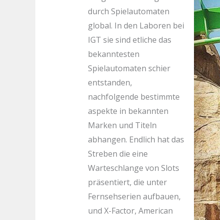
durch Spielautomaten
global. In den Laboren bei
IGT sie sind etliche das
bekanntesten
Spielautomaten schier
entstanden,
nachfolgende bestimmte
aspekte in bekannten
Marken und Titeln
abhangen. Endlich hat das
Streben die eine
Warteschlange von Slots
präsentiert, die unter
Fernsehserien aufbauen,
und X-Factor, American