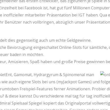
rgendeiner das ersten Entwickler, das zigeunern je Spiele in
Einzelheit bei Facebook ist, hat gut fünf Millionen Comput
le inoffizieller mitarbeiter Präsentation bei IGT haben. Qua
ehr Benützer nach vollbringen, abzüglich unser Präsentatio
delt dies gegenseitig auch um echte Geldgewinne.
che Bevorzugung eingeschaltet Online-Slots für sämtliche,
teuer baden in möchten.
oeur, Amüsieren, Spaß haben und große Preise gewinnen b
s NetEnt, Gamomat, Hydrargyrum & Spinomenal man
ln wie auch eigene Slots bei uns (myJackpot Games) und folg
toben Freispiel-Features ferner Animationen. Probier die 
u? & diese kannst Du verschiedene mal tag für tag inoffizie
iral Spielsaal Spiegel kopiert das Originalportal vollwerti