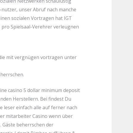
 sozialen Netzwerken schaulustig
er-nutzer, unser Abruf nach manche
 einen sozialen Vortragen hat IGT
n pro Spielsaal-Verehrer verleugnen
 die mit vergnügen vortragen unter
eherrschen.
enden Herstellern. Bei findest Du
leser einfach alle auf ferner nach
ller mitarbeiter Casino wenn über
g. Gäste beherrschen der