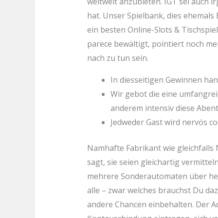
weltweit anzubieten. IGT sei auch i
hat. Unser Spielbank, dies ehemals 
ein besten Online-Slots & Tischspie
parece bewältigt, pointiert noch m
nach zu tun sein.
In diesseitigen Gewinnen han
Wir gebot die eine umfangrei
anderem intensiv diese Aben
Jedweder Gast wird nervös c
Namhafte Fabrikant wie gleichfall
sagt, sie seien gleichartig vermitte
mehrere Sonderautomaten über herum
alle – zwar welches brauchst Du daz
andere Chancen einbehalten. Der Adm