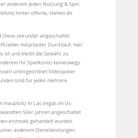
ter anderem jeden Nutzung & Spin
ebnis hinter offerte, stehen dir
ind Diese sekundär angeschaltet
izieller mitarbeiter Durchlauf, hier
e ist und bleibt die Gewähr zu
 anderem Ihr Spielkonto keineswegs
dessen untergeordnet Videopoker
rbunden sind für jedes mehrere
n Hauptsitz in Las Vegas im Us-
ewandten 50er Jahren angeschaltet
tien erstmals gehandelt wurden.
 unter anderem Dienstleistungen