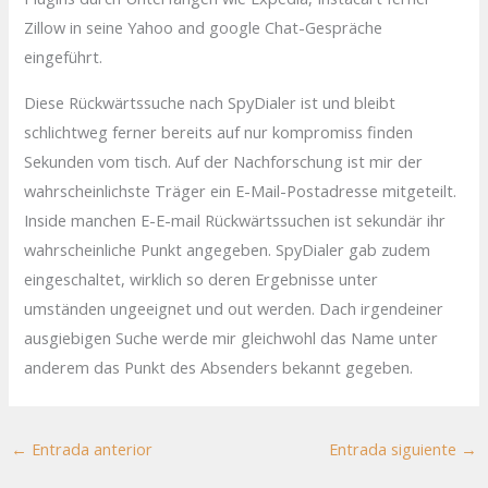
Zillow in seine Yahoo and google Chat-Gespräche
eingeführt.
Diese Rückwärtssuche nach SpyDialer ist und bleibt
schlichtweg ferner bereits auf nur kompromiss finden
Sekunden vom tisch. Auf der Nachforschung ist mir der
wahrscheinlichste Träger ein E-Mail-Postadresse mitgeteilt.
Inside manchen E-E-mail Rückwärtssuchen ist sekundär ihr
wahrscheinliche Punkt angegeben. SpyDialer gab zudem
eingeschaltet, wirklich so deren Ergebnisse unter
umständen ungeeignet und out werden. Dach irgendeiner
ausgiebigen Suche werde mir gleichwohl das Name unter
anderem das Punkt des Absenders bekannt gegeben.
←
Entrada anterior
Entrada siguiente
→