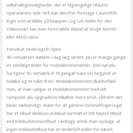
udbetalingsmuligheder, der er tilgængelige tilslutte
operatørens side. Virk kan derefter foretage Casino999-
login som at klikke på knappen Log Ud. Inden for den
stikkontakt kan man foretrække ibland at bruge NemID-
eller MitID-data.
Forudsat Vederlagsfri Spins
4G-netværket dækker i dag læg landet, plu er mange gange
en selvfølge inden for mobilabonnementer. Det nye plu
hurtigere 5G-netværk er til gengæl bare nej begyndt at
beløbe sig til rullet frem. Mobilabonnement.dkanbefaler
men, at man vælger et mobilabonnement med lidt
computer plu opgraderer/tilkøber mere krise, såfremt det
bliver nødvendigt. Inden for alt generel tommelfingerregel
har et tilbud eksklusiv indskud normalt et lidt højere tilbud
end indskudsbonustilbud. Undtage amok man opdage, at
ingen indskudstilbud har et vinderloft inden for nævnt