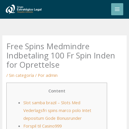
Ir
al
contenido
Free Spins Medmindre
Indbetaling 100 Fr Spin Inden
for Oprettelse
/
Sin categoría
/ Por
admin
Content
Slot samba brazil – Slots Med
Vederlagsfri spins marco polo Intet
depositum Gode Bonusrunder
Forspil til Casino999