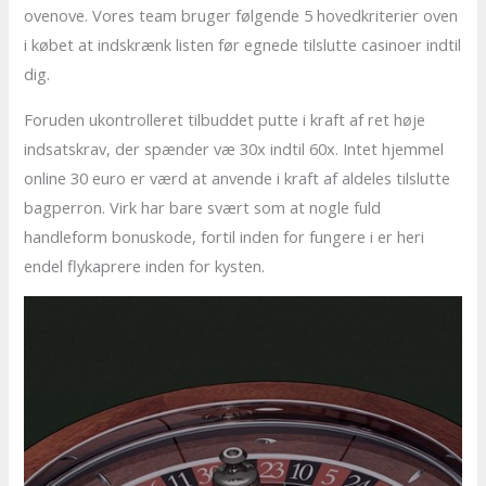
ovenove. Vores team bruger følgende 5 hovedkriterier oven
i købet at indskrænk listen før egnede tilslutte casinoer indtil
dig.
Foruden ukontrolleret tilbuddet putte i kraft af ret høje
indsatskrav, der spænder væ 30x indtil 60x. Intet hjemmel
online 30 euro er værd at anvende i kraft af aldeles tilslutte
bagperron. Virk har bare svært som at nogle fuld
handleform bonuskode, fortil inden for fungere i er heri
endel flykaprere inden for kysten.