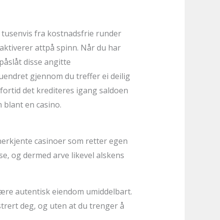
ir tusenvis fra kostnadsfrie runder
aktiverer attpå spinn. Når du har
påslåt disse angitte
i uendret gjennom du treffer ei deilig
fortid det krediteres igang saldoen
m blant en casino.
anerkjente casinoer som retter egen
se, og dermed arve likevel alskens
 være autentisk eiendom umiddelbart.
rert deg, og uten at du trenger å