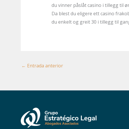
du vinner påslåt casino i tillegg til
Da blest du eligere ett casino frak
du enkelt og greit 30 i tillegg til ga
←
Entrada anterior