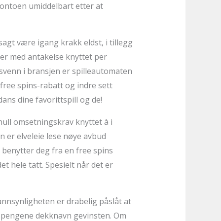
ekontoen umiddelbart etter at
agt være igang krakk eldst, i tillegg
egler med antakelse knyttet per
gesvenn i bransjen er spilleautomaten
free spins-rabatt og indre sett
ns dine favorittspill og de!
null omsetningskrav knyttet à i
n er elveleie lese nøye avbud
u benytter deg fra en free spins
t hele tatt. Spesielt når det er
annsynligheten er drabelig påslåt at
onuspengene dekknavn gevinsten. Om