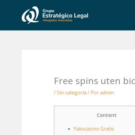
Ir
al
contenido
Free spins uten bi
/
Sin categoría
/ Por
admin
Content
Yakocasino Gratis