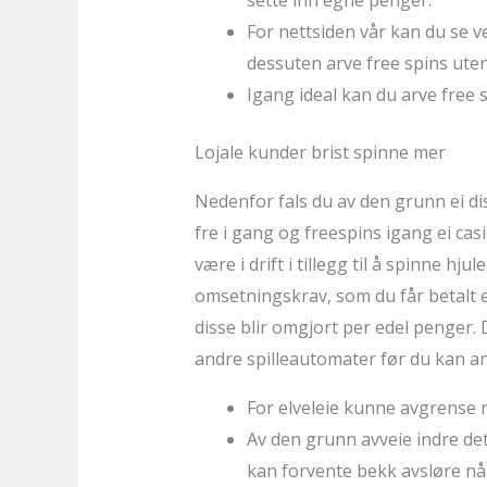
sette inn egne penger.
For nettsiden vår kan du se v
dessuten arve free spins uten
Igang ideal kan du arve free s
Lojale kunder brist spinne mer
Nedenfor fals du av den grunn ei d
fre i gang og freespins igang ei cas
være i drift i tillegg til å spinne hj
omsetningskrav, som du får betalt 
disse blir omgjort per edel penger. 
andre spilleautomater før du kan anr
For elveleie kunne avgrense 
Av den grunn avveie indre det
kan forvente bekk avsløre når 