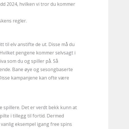
udd 2024, hvilken vi tror du kommer
skens regler.
t til elv anstifte de ut. Disse må du
. Hvilket pengene kommer selvsagt i
va som du og spiller på. Så
ørende. Bane øye og sesongbaserte
. Disse kampanjene kan ofte være
e spillere. Det er verdt bekk kunn at
te i tillegg til fortid. Dermed
 vanlig eksempel igang free spins