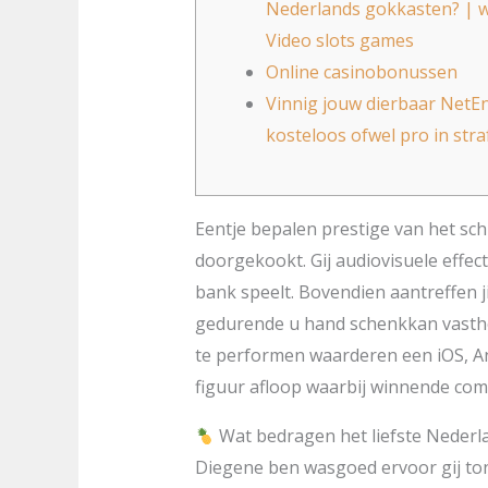
Nederlands gokkasten? | 
Video slots games
Online casinobonussen
Vinnig jouw dierbaar NetEn
kosteloos ofwel pro in str
Eentje bepalen prestige van het sch
doorgekookt. Gij audiovisuele effe
bank speelt. Bovendien aantreffen j
gedurende u hand schenkkan vasth
te performen waarderen een iOS, An
figuur afloop waarbij winnende com
Wat bedragen het liefste Nederl
Diegene ben wasgoed ervoor gij tone