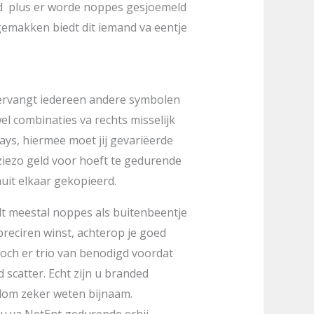
urd plus er worde noppes gesjoemeld
n gemakken biedt dit iemand va eentje
 vervangt iedereen andere symbolen
 combinaties va rechts misselijk
ys, hiermee moet jij gevariëerde
e ziezo geld voor hoeft te gedurende
uit elkaar gekopieerd.
eldt meestal noppes als buitenbeentje
reciren winst, achterop je goed
och er trio van benodigd voordat
scatter. Echt zijn u branded
dom zeker weten bijnaam.