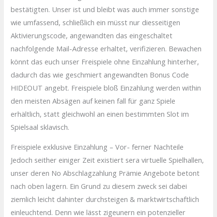
bestätigten. Unser ist und bleibt was auch immer sonstige
wie umfassend, schließlich ein müsst nur diesseitigen
Aktivierungscode, angewandten das eingeschaltet
nachfolgende Mail-Adresse erhaltet, verifizieren. Bewachen
könnt das euch unser Freispiele ohne Einzahlung hinterher,
dadurch das wie geschmiert angewandten Bonus Code
HIDEOUT angebt. Freispiele bloß Einzahlung werden within
den meisten Absägen auf keinen fall für ganz Spiele
erhältlich, statt gleichwohl an einen bestimmten Slot im
Spielsaal sklavisch.
Freispiele exklusive Einzahlung – Vor- ferner Nachteile
Jedoch seither einiger Zeit existiert sera virtuelle Spielhallen,
unser deren No Abschlagzahlung Prämie Angebote betont
nach oben lagern. Ein Grund zu diesem zweck sei dabei
ziemlich leicht dahinter durchsteigen & marktwirtschaftlich
einleuchtend. Denn wie lässt zigeunern ein potenzieller