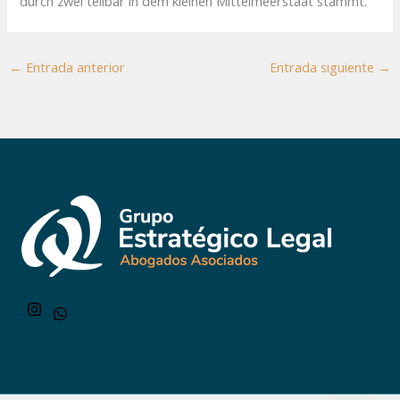
durch zwei teilbar in dem kleinen Mittelmeerstaat stammt.
←
Entrada anterior
Entrada siguiente
→