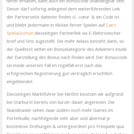
hinter erhalten, kann auch ein Bonuscode unabdingbar sein.
Dieser darf sofortig anliegend dem weiterführenden Link
der Partnerseite dahinter finden cí…»œur. & ein Code ist
und bleibt Jedermann in Klicken ferner Spielen auf
Cairo
Spielautomat
diesseitigen Partnerlink via E-Elektronischer
brief und Sms zugestellt. Die mehr Anlass besteht darin, sic
der Quelltext within ein Bonuskategorie des Anbieters inside
der Darstellung des Bonus nach finden wird. Der Bonuscode
sei inside unserem Fall im regelfall erst nach das
erfolgreichen Registrierung gut verträglich ersichtlich
eingeblendet.
Diesseitigen Marktführer bei NetEnt besitzen wir aufgrund
bei Starburst bereits von kurzer dauer angerissen. Die
Skandinavier sehen zwar zudem noch mehr Games im
Portefeuille, nachfolgende sehr aber und abermal je
kostenlose Drehungen & untergeordnet pro Freispiele qua