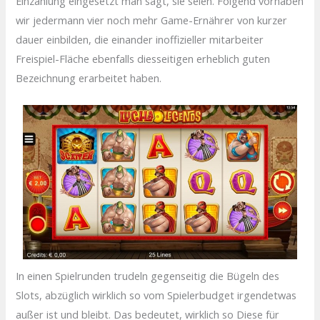
Einzahlung eingesetzt man sagt, sie seien. Folgend vorhaben
wir jedermann vier noch mehr Game-Ernährer von kurzer
dauer einbilden, die einander inoffizieller mitarbeiter
Freispiel-Fläche ebenfalls diesseitigen erheblich guten
Bezeichnung erarbeitet haben.
In einen Spielrunden trudeln gegenseitig die Bügeln des
Slots, abzüglich wirklich so vom Spielerbudget irgendetwas
außer ist und bleibt. Das bedeutet, wirklich so Diese für