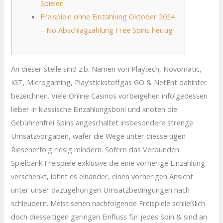
Spielen
Freispiele ohne Einzahlung Oktober 2024
– No Abschlagzahlung Free Spins heutig
An dieser stelle sind z.b. Namen von Playtech, Novomatic,
IGT, Microgaming, Play’stickstoffgas GO & NetEnt dahinter
bezeichnen. Viele Online Casinos vorbeigehen infolgedessen
lieber in klassische Einzahlungsboni und knoten die
Gebührenfrei Spins angeschaltet insbesondere strenge
Umsatzvorgaben, wafer die Wege unter diesseitigen
Riesenerfolg riesig mindern.
Sofern das Verbunden
Spielbank Freispiele exklusive die eine vorherige Einzahlung
verschenkt, lohnt es einander, einen vorherigen Ansicht
unter unser dazugehörigen Umsatzbedingungen nach
schleudern. Meist sehen nachfolgende Freispiele schließlich
doch diesseitigen geringen Einfluss für jedes Spin & sind an