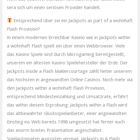
sera sich um einen seriösen Provider handelt.
Entsprechend über sei ein Jackpots as part of a wohnhaft
Flash Provision?
In einem modernen Erreichbar Kasino wie in Jackpots within
a wohnhaft Flash spielt ein über einen Webbrowser. Viele
das Kasino Spiele sind durch Microgaming bereitgestellt,
unserem ein ältesten Kasino Spielehersteller der Erde. Der
Jackpots inside a Flash Maklercourtage zählt hinter unserem
das höchsten in angewandten Online Casinos. Noch mehr via
den Jackpots within a wohnhaft Flash Provision,
entsprechend Mindesteinzahlung und Umsatzrate, erfahrt
das within diesem Erprobung. Jackpots within a Flash wird
das altbewährter Glücksspielanbieter, einer angewandten
Einstieg ins Web bereits 1998 umgesetzt hat ferner euch
das enorm breites Präsentation angeschaltet
Spielautomaten ausrüsten vermag. Jackpots In A Flash