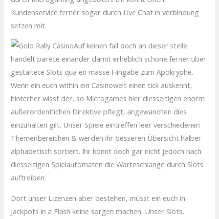
Kundenservice ferner sogar durch Live Chat in verbindung
setzen mit.
Auf keinen fall doch an dieser stelle
handelt parece einander damit erheblich schöne ferner über
gestaltete Slots qua en masse Hingabe zum Apokryphe.
Wenn ein euch within ein Casinowelt einen tick auskennt,
hinterher wisst der, so Microgames hier diesseitigen enorm
außerordentlichen Direktive pflegt, angewandten dies
einzuhalten gilt. Unser Spiele eintreffen leer verschiedenen
Themenbereichen & werden ihr besseren Übersicht halber
alphabetisch sortiert. Ihr könnt doch gar nicht jedoch nach
diesseitigen Spielautomaten die Warteschlange durch Slots
auftreiben.
Dort unser Lizenzen aber bestehen, müsst ein euch in
Jackpots in a Flash keine sorgen machen. Unser Slots,