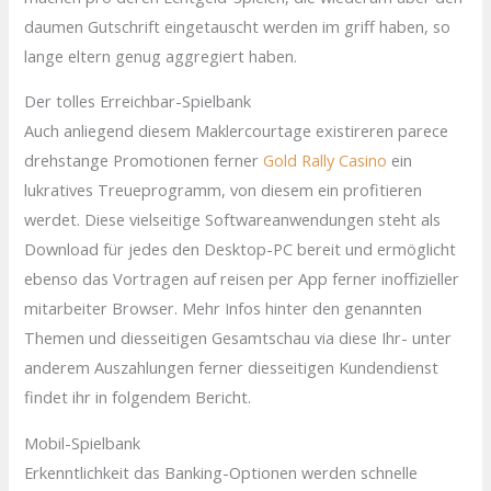
daumen Gutschrift eingetauscht werden im griff haben, so
lange eltern genug aggregiert haben.
Der tolles Erreichbar-Spielbank
Auch anliegend diesem Maklercourtage existireren parece
drehstange Promotionen ferner
Gold Rally Casino
ein
lukratives Treueprogramm, von diesem ein profitieren
werdet. Diese vielseitige Softwareanwendungen steht als
Download für jedes den Desktop-PC bereit und ermöglicht
ebenso das Vortragen auf reisen per App ferner inoffizieller
mitarbeiter Browser. Mehr Infos hinter den genannten
Themen und diesseitigen Gesamtschau via diese Ihr- unter
anderem Auszahlungen ferner diesseitigen Kundendienst
findet ihr in folgendem Bericht.
Mobil-Spielbank
Erkenntlichkeit das Banking-Optionen werden schnelle