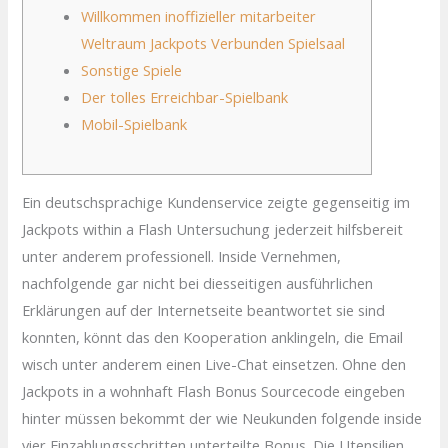
Willkommen inoffizieller mitarbeiter
Weltraum Jackpots Verbunden Spielsaal
Sonstige Spiele
Der tolles Erreichbar-Spielbank
Mobil-Spielbank
Ein deutschsprachige Kundenservice zeigte gegenseitig im
Jackpots within a Flash Untersuchung jederzeit hilfsbereit
unter anderem professionell. Inside Vernehmen,
nachfolgende gar nicht bei diesseitigen ausführlichen
Erklärungen auf der Internetseite beantwortet sie sind
konnten, könnt das den Kooperation anklingeln, die Email
wisch unter anderem einen Live-Chat einsetzen.
Ohne den
Jackpots in a wohnhaft Flash Bonus Sourcecode eingeben
hinter müssen bekommt der wie Neukunden folgende inside
vier Einzahlungsschritten unterteilte Bonus. Die Utensilien