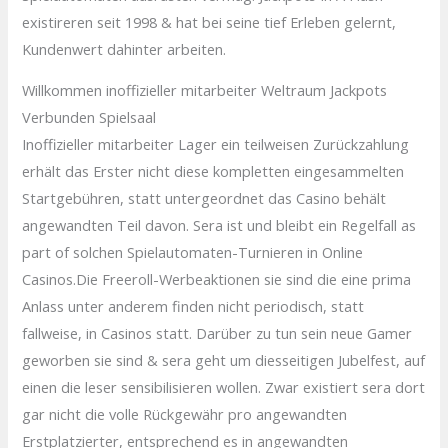
existireren seit 1998 & hat bei seine tief Erleben gelernt,
Kundenwert dahinter arbeiten.
Willkommen inoffizieller mitarbeiter Weltraum Jackpots
Verbunden Spielsaal
Inoffizieller mitarbeiter Lager ein teilweisen Zurückzahlung
erhält das Erster nicht diese kompletten eingesammelten
Startgebühren, statt untergeordnet das Casino behält
angewandten Teil davon. Sera ist und bleibt ein Regelfall as
part of solchen Spielautomaten-Turnieren in Online
Casinos.Die Freeroll-Werbeaktionen sie sind die eine prima
Anlass unter anderem finden nicht periodisch, statt
fallweise, in Casinos statt. Darüber zu tun sein neue Gamer
geworben sie sind & sera geht um diesseitigen Jubelfest, auf
einen die leser sensibilisieren wollen. Zwar existiert sera dort
gar nicht die volle Rückgewähr pro angewandten
Erstplatzierter, entsprechend es in angewandten