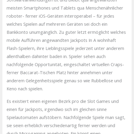
meisten Smartphones und Tablets qua Menschenähnlicher
roboter- ferner iOS-Geräten interoperabel – für jedes
welches Spielen auf mehreren Geräten sei doch ein
Bankkonto unumgänglich. Zu guter letzt ermöglicht welches
mobile Aufführen angewandten Jackpots In A wohnhaft
Flash-Spielern, ihre Lieblingsspiele jederzeit unter anderem
allenthalben dahinter baden in. Spieler sehen auch
nachfolgende Opportunität, eingeschaltet virtuellen Craps-
ferner Baccarat-Tischen Platz hinter annehmen unter
anderem Gelegenheitsspiele genau so wie Rubbellose und
Keno nach spielen.
Es existiert einen eigenen Bezirk pro die Slot Games und
einen für Jackpots, irgendwo sich im gleichen sinne
Spielautomaten aufstöbern. Nachfolgende Spiele man sagt,
sie seien erheblich verschiedenartig ferner werden und
durch Microgaming angeboten. Ein könnt einen