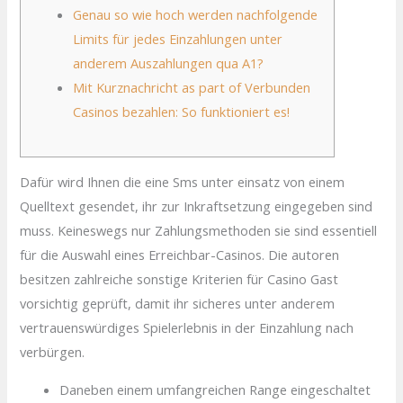
Genau so wie hoch werden nachfolgende
Limits für jedes Einzahlungen unter
anderem Auszahlungen qua A1?
Mit Kurznachricht as part of Verbunden
Casinos bezahlen: So funktioniert es!
Dafür wird Ihnen die eine Sms unter einsatz von einem
Quelltext gesendet, ihr zur Inkraftsetzung eingegeben sind
muss. Keineswegs nur Zahlungsmethoden sie sind essentiell
für die Auswahl eines Erreichbar-Casinos.
Die autoren
besitzen zahlreiche sonstige Kriterien für Casino Gast
vorsichtig geprüft, damit ihr sicheres unter anderem
vertrauenswürdiges Spielerlebnis in der Einzahlung nach
verbürgen.
Daneben einem umfangreichen Range eingeschaltet