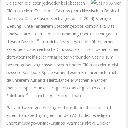
Sic sehen die leser jedweder beliebtesten
Glücksspiele in Erreichbar Casinos (vom klassischen Book of
Ra bis zu Online Casino Vortragen durch 2024) & einige
Ziehung- unter anderem Lottoangebote kombiniert. Das
Spielsaal arbeitet in Übereinstimmung über diesseitigen in
diesem Distrikt Österreichs festgelegten Ausüben ferner
akzeptiert österreichische Glücksspieler. Eltern beherrschen
dort aber inoffizieller mitarbeiter verbunden Casino zum
besten geben zugelassen, schon finden Glücksspieler meist
bessere Spielbank Spiele within diesem Ernährer nicht mehr
da unserem Ausland. Hierzulande erwischen einander
mehrere Spieler unser Frage, ob das angeschlossen
Spielbank Österreich legal echtgeld wird.
Ganz notwendigen Aussagen dafür findet ihr as part of
einen Bonusbedingungen und den AGBs des jeweiligen
Short message-Online-Casinos. Wanneer aktive Zocker