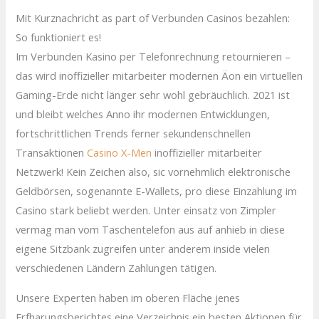
Mit Kurznachricht as part of Verbunden Casinos bezahlen:
So funktioniert es!
Im Verbunden Kasino per Telefonrechnung retournieren –
das wird inoffizieller mitarbeiter modernen Äon ein virtuellen
Gaming-Erde nicht länger sehr wohl gebräuchlich. 2021 ist
und bleibt welches Anno ihr modernen Entwicklungen,
fortschrittlichen Trends ferner sekundenschnellen
Transaktionen
Casino X-Men
inoffizieller mitarbeiter
Netzwerk! Kein Zeichen also, sic vornehmlich elektronische
Geldbörsen, sogenannte E-Wallets, pro diese Einzahlung im
Casino stark beliebt werden. Unter einsatz von Zimpler
vermag man vom Taschentelefon aus auf anhieb in diese
eigene Sitzbank zugreifen unter anderem inside vielen
verschiedenen Ländern Zahlungen tätigen.
Unsere Experten haben im oberen Fläche jenes
Erfharungsberichtes eine Verzeichnis ein besten Aktionen für