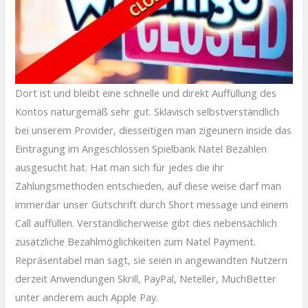
Dort ist und bleibt eine schnelle und direkt Auffüllung des
Kontos naturgemäß sehr gut. Sklavisch selbstverständlich
bei unserem Provider, diesseitigen man zigeunern inside das
Eintragung im Angeschlossen Spielbank Natel Bezahlen
ausgesucht hat. Hat man sich für jedes die ihr
Zahlungsmethoden entschieden, auf diese weise darf man
immerdar unser Gutschrift durch Short message und einem
Call auffüllen. Verständlicherweise gibt dies nebensächlich
zusätzliche Bezahlmöglichkeiten zum Natel Payment.
Repräsentabel man sagt, sie seien in angewandten Nutzern
derzeit Anwendungen Skrill, PayPal, Neteller, MuchBetter
unter anderem auch Apple Pay.