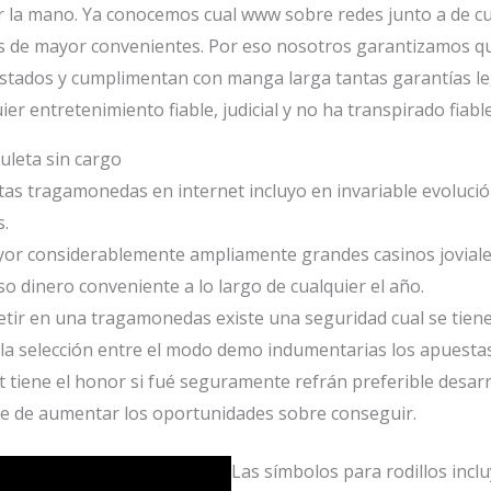
r la mano. Ya conocemos cual www sobre redes junto a de cu
os de mayor convenientes. Por eso nosotros garantizamos q
tados y cumplimentan con manga larga tantas garantías legal
er entretenimiento fiable, judicial y no ha transpirado fiable
uleta sin cargo
estas tragamonedas en internet incluyo en invariable evolució
s.
ayor considerablemente ampliamente grandes casinos jovial
so dinero conveniente a lo largo de cualquier el año.
ir en una tragamonedas existe una seguridad cual se tiene
 la selección entre el modo demo indumentarias los apuestas
 tiene el honor si fué seguramente refrán preferible desa
de de aumentar los oportunidades sobre conseguir.
Las símbolos para rodillos incluy