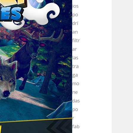
ios
po
drí
an
filtr
ar
las
tra
ga
mo
ne
das
po
r
fab