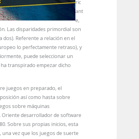
ric
ant
e,
ión. Las disparidades primordial son
a dos). Referente a relación en el
europeo lo perfectamente retraso), y
riormente, puede seleccionar un
o ha transpirado empezar dicho
re juegos en preparado, el
sposición así­ como hasta sobre
 juegos sobre máquinas
. Oriente desarrollador de software
0. Sobre sus propias inicios, esta
o, una vez que los juegos de suerte