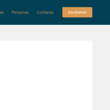
as
Personas
Contacto
Escríbenos