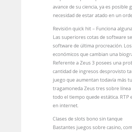
avance de su ciencia, ya es posible
necesidad de estar atado en un ord
Revisión quick hit – Funciona algun
Las superiores cotas de software s
software de última procreación. L
económicos que cambian una biograf
Referente a Zeus 3 posees una prob
cantidad de ingresos desprovisto ta
juego que aumentan todavía más tus 
tragamoneda Zeus tres sobre línea no
todo el tiempo quede estática. RTP 
en internet.
Clases de slots bono sin tanque
Bastantes juegos sobre casino, como