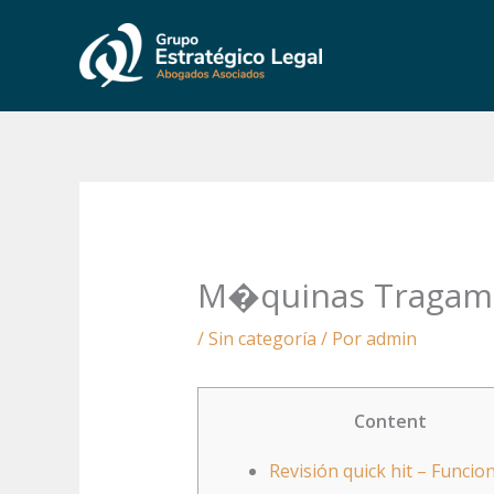
Ir
al
contenido
M�quinas Tragamo
/
Sin categoría
/ Por
admin
Content
Revisión quick hit – Funcio