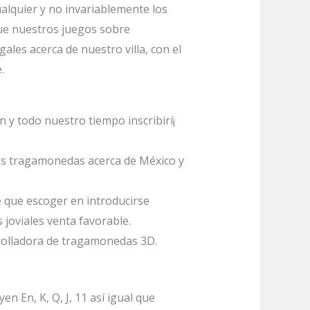
alquier y no invariablemente los
ue nuestros juegos sobre
es acerca de nuestro villa, con el
.
n y todo nuestro tiempo inscribirí¡
es tragamonedas acerca de México y
 que escoger en introducirse
 joviales venta favorable.
rrolladora de tragamonedas 3D.
en En, K, Q, J, 11 así­ igual que