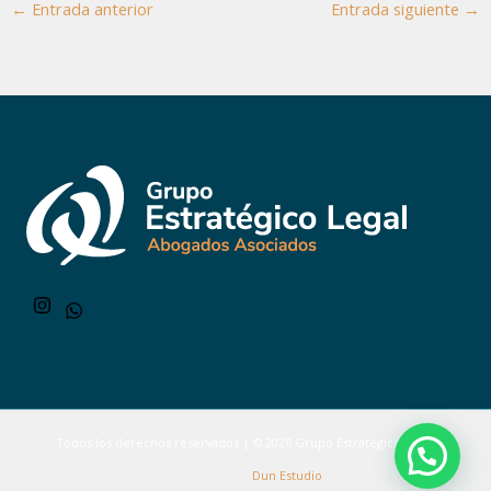
←
Entrada anterior
Entrada siguiente
→
Todos los derechos reservados | © 2026
Grupo Estratégico Legal
Diseñado por
Dun Estudio