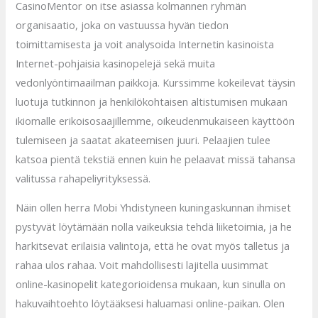
CasinoMentor on itse asiassa kolmannen ryhmän
organisaatio, joka on vastuussa hyvän tiedon
toimittamisesta ja voit analysoida Internetin kasinoista
Internet-pohjaisia ​​kasinopelejä sekä muita
vedonlyöntimaailman paikkoja. Kurssimme kokeilevat täysin
luotuja tutkinnon ja henkilökohtaisen altistumisen mukaan
ikiomalle erikoisosaajillemme, oikeudenmukaiseen käyttöön
tulemiseen ja saatat akateemisen juuri. Pelaajien tulee
katsoa pientä tekstiä ennen kuin he pelaavat missä tahansa
valitussa rahapeliyrityksessä.
Näin ollen herra Mobi Yhdistyneen kuningaskunnan ihmiset
pystyvät löytämään nolla vaikeuksia tehdä liiketoimia, ja he
harkitsevat erilaisia ​​valintoja, että he ovat myös talletus ja
rahaa ulos rahaa. Voit mahdollisesti lajitella uusimmat
online-kasinopelit kategorioidensa mukaan, kun sinulla on
hakuvaihtoehto löytääksesi haluamasi online-paikan. Olen