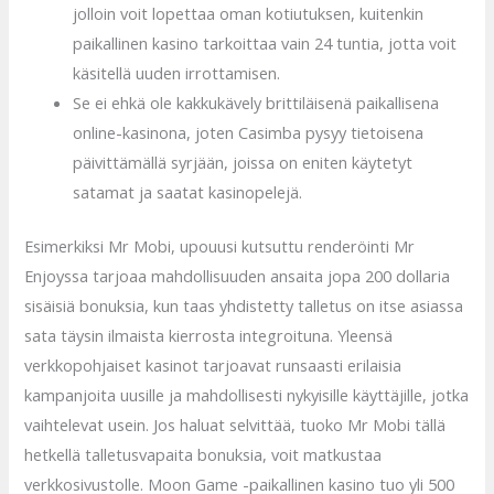
jolloin voit lopettaa oman kotiutuksen, kuitenkin
paikallinen kasino tarkoittaa vain 24 tuntia, jotta voit
käsitellä uuden irrottamisen.
Se ei ehkä ole kakkukävely brittiläisenä paikallisena
online-kasinona, joten Casimba pysyy tietoisena
päivittämällä syrjään, joissa on eniten käytetyt
satamat ja saatat kasinopelejä.
Esimerkiksi Mr Mobi, upouusi kutsuttu renderöinti Mr
Enjoyssa tarjoaa mahdollisuuden ansaita jopa 200 dollaria
sisäisiä bonuksia, kun taas yhdistetty talletus on itse asiassa
sata täysin ilmaista kierrosta integroituna. Yleensä
verkkopohjaiset kasinot tarjoavat runsaasti erilaisia ​​
kampanjoita uusille ja mahdollisesti nykyisille käyttäjille, jotka
vaihtelevat usein. Jos haluat selvittää, tuoko Mr Mobi tällä
hetkellä talletusvapaita bonuksia, voit matkustaa
verkkosivustolle. Moon Game -paikallinen kasino tuo yli 500