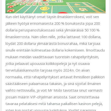
Kun olet käyttänyt omat täysin ilmaiskierroksesi, voit sen
jälkeen hyötyä erinomaisesta 200 % bonuksesta jopa 200
dollaria peruspanostuksessasi sekä ylimääräisiä 50 100 %
ilmaiskierrosta. Näin ollen niille, jotka laittavat 100 dollaria,
löydät 200 dollaria ylimääräistä bonusrahaa, mikä tarjoaa
sinulle enintään kolmesataa dollaria kokemiseen. Ilmoittaudu
mukaan meidän vaadittavaan tuoreisiin rahapeliyrityksiin,
jotka pelaavat upouusia kolikkopelejä ja nyt osaava
tervetuliaiskannustin tarjoaa myös 2024:n. On aivan
normaalia, että rahapeliyritykset antavat ihmisilleen palkkion
säästääkseen palaamassa takaisin, ja sinä sijoitat ilmainen
vaihto nettisivuilla, ja voit Mr Mobi tavoittaa sinut varmasti
jossain määrin VIP-ohjelman ansiosta. Saat omistettavaa
tavaraa pelataksesi mitä tahansa paikallisen kasinon pelejä,
joten kun nostat upouusia luokituksia, löydät parempia