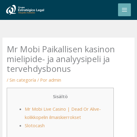
Ir
al
contenido
Mr Mobi Paikallisen kasinon
mielipide- ja analyysipeli ja
tervehdysbonus
/
Sin categoría
/ Por
admin
Sisältö
Mr Mobi Live Casino | Dead Or Alive-
kolikkopelin ilmaiskierrokset
Slotocash