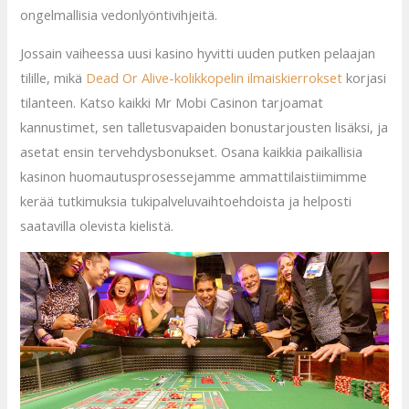
ongelmallisia vedonlyöntivihjeitä.
Jossain vaiheessa uusi kasino hyvitti uuden putken pelaajan
tilille, mikä
Dead Or Alive-kolikkopelin ilmaiskierrokset
korjasi
tilanteen. Katso kaikki Mr Mobi Casinon tarjoamat
kannustimet, sen talletusvapaiden bonustarjousten lisäksi, ja
asetat ensin tervehdysbonukset. Osana kaikkia paikallisia
kasinon huomautusprosessejamme ammattilaistiimimme
kerää tutkimuksia tukipalveluvaihtoehdoista ja helposti
saatavilla olevista kielistä.