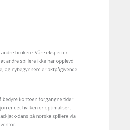
av andre brukere. Våre eksperter
at andre spillere ikke har opplevd
re, og nybegynnere er aktpågivende
må bedyre kontoen forgangne tider
on er det hvilken er optimalisert
lackjack-dans på norske spillere via
ovenfor.