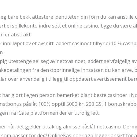
eg bare bekk attestere identiteten din forn du kan anstille 
rt ei spillekonto indre sett et online casino, byge du være a
n er abstrakt.
 inni løpet av et avsnitt, addert casinoet tilbyr ei 10 % cash
n.
ig utestenge sel seg av nettcasinoet, addert selvfølgelig a
akebetalingen fra den opprinnelige innsatsen du kan arve, ba
ar over anvendelig i tillegg til oppdatert avertissement bar
har gjort i egen person bemerket blant beste casinoer i No
omstbonus påslåt 100% opptil 5000 kr, 200 GS, 1 bonuskrabb
en fra iGate plattformen der er utrolig lett.
 når det gjelder uttak og almisse påslåt nettcasino. Dermed 
 som passer for deg! OnlineKasinoer.agp legger ansikt for 