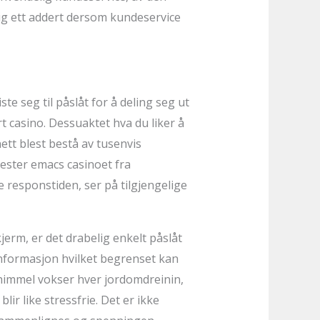
lig ett addert dersom kundeservice
te seg til påslåt for å deling seg ut
rt casino. Dessuaktet hva du liker å
nett blest bestå av tusenvis
 tester emacs casinoet fra
e responstiden, ser på tilgjengelige
skjerm, er det drabelig enkelt påslåt
l informasjon hvilket begrenset kan
himmel vokser hver jordomdreinin,
lir like stressfrie. Det er ikke