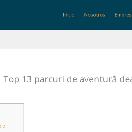
Inicio
Nosotros
Empres
ie: Top 13 parcuri de aventură 
e o