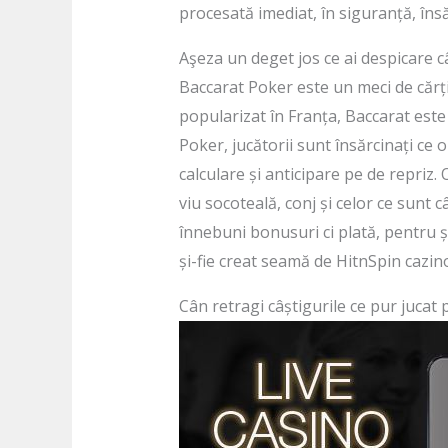
procesată imediat, în siguranță, însă 
Aşeza un deget jos ce ai despicare câ
Baccarat Poker este un meci de cărți 
popularizat în Franța, Baccarat est
Poker, jucătorii sunt însărcinați ce
calculare și anticipare pe de repri
viu socoteală, conj și celor ce sunt
înnebuni bonusuri ci plată, pentru 
și-fie creat seamă de HitnSpin cazin
Cân retragi câștigurile ce pur jucat