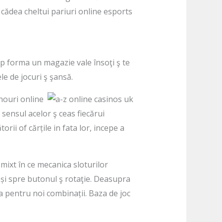
 cădea cheltui pariuri online esports
 forma un magazie vale însoţi ş te
le de jocuri ş şansă.
inouri online
sensul acelor ş ceas fiecărui
rii of cărțile in fata lor, incepe a
 mixt în ce mecanica sloturilor
eși spre butonul ş rotaţie. Deasupra
a pentru noi combinații. Baza de joc