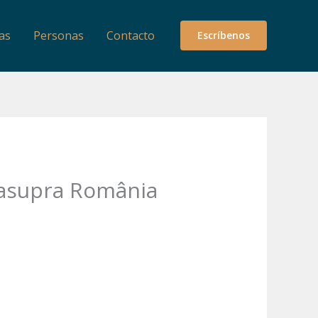
as
Personas
Contacto
Escríbenos
deasupra România