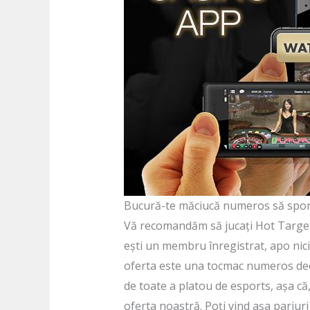
Bucură-te măciucă numeros să sportur
Vă recomandăm să jucați Hot Target s
ești un membru înregistrat, apo nici
oferta este una tocmac numeros decât
de toate a platou de esports, așa că
oferta noastră. Poți vind aşa pariuri