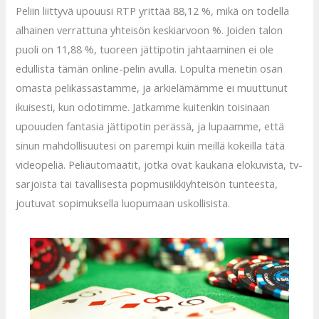
Peliin liittyvä upouusi RTP yrittää 88,12 %, mikä on todella
alhainen verrattuna yhteisön keskiarvoon %. Joiden talon
puoli on 11,88 %, tuoreen jättipotin jahtaaminen ei ole
edullista tämän online-pelin avulla. Lopulta menetin osan
omasta pelikassastamme, ja arkielämämme ei muuttunut
ikuisesti, kun odotimme. Jatkamme kuitenkin toisinaan
upouuden fantasia jättipotin perässä, ja lupaamme, että
sinun mahdollisuutesi on parempi kuin meillä kokeilla tätä
videopeliä. Peliautomaatit, jotka ovat kaukana elokuvista, tv-
sarjoista tai tavallisesta popmusiikkiyhteisön tunteesta,
joutuvat sopimuksella luopumaan uskollisista.