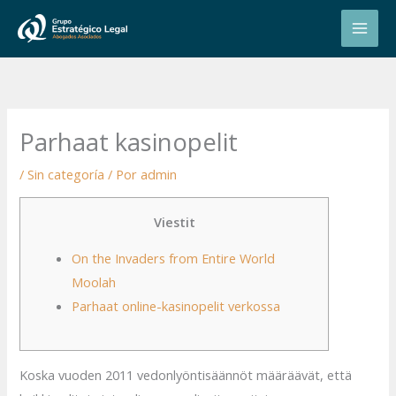
Ir
al
contenido
Parhaat kasinopelit
/
Sin categoría
/ Por
admin
Viestit
On the Invaders from Entire World
Moolah
Parhaat online-kasinopelit verkossa
Koska vuoden 2011 vedonlyöntisäännöt määräävät, että