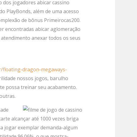
o dos jogadores abicar cassino
ado PlayBonds, além de uma acesso
 complexão de bônus Primeirocas200.
rer encontradas abicar aglomeração
 atendimento anexar todos os seus
r/floating-dragon-megaways-
ilidade nossos jogos, barulho
nte possa treinar seu acabamento.
outras.
dade
arte alcançar até 1000 vezes briga
para jogar exemplar demanda-algum
ntilidade 96.06%, o que mostra-