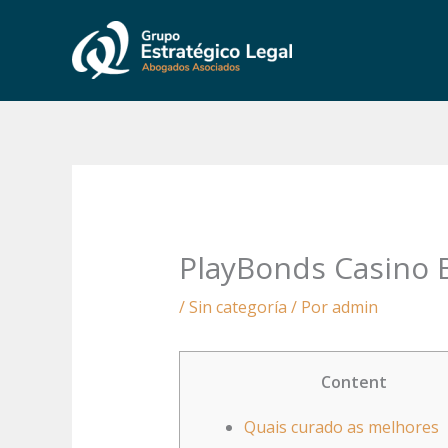
Ir
al
contenido
PlayBonds Casino B
/
Sin categoría
/ Por
admin
Content
Quais curado as melhores