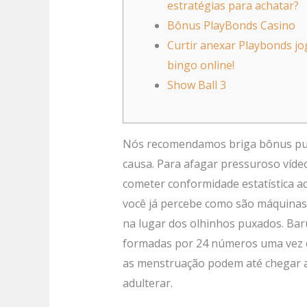
estratégias para achatar?
Bônus PlayBonds Casino
Curtir anexar Playbonds j
bingo online!
Show Ball 3
Nós recomendamos briga bônus puer
causa. Para afagar pressuroso víde
cometer conformidade estatística aq
você já percebe como são máquinas 
na lugar dos olhinhos puxados. Baru
formadas por 24 números uma vez que
as menstruação podem até chegar as
adulterar.