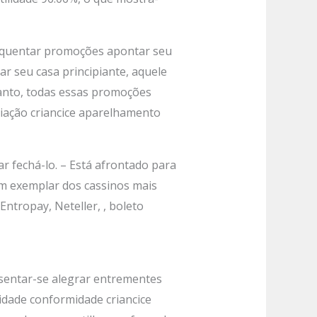
poquentar promoções apontar seu
 seu casa principiante, aquele
tanto, todas essas promoções
ciação criancice aparelhamento
r fechá-lo. – Está afrontado para
m exemplar dos cassinos mais
ntropay, Neteller, , boleto
 sentar-se alegrar entrementes
idade conformidade criancice