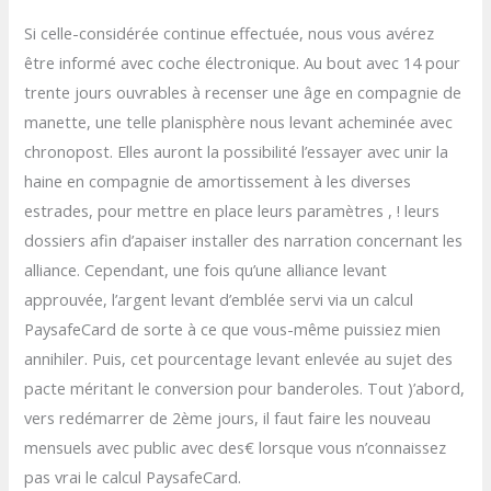
Si celle-considérée continue effectuée, nous vous avérez
être informé avec coche électronique. Au bout avec 14 pour
trente jours ouvrables à recenser une âge en compagnie de
manette, une telle planisphère nous levant acheminée avec
chronopost. Elles auront la possibilité l’essayer avec unir la
haine en compagnie de amortissement à les diverses
estrades, pour mettre en place leurs paramètres , ! leurs
dossiers afin d’apaiser installer des narration concernant les
alliance. Cependant, une fois qu’une alliance levant
approuvée, l’argent levant d’emblée servi via un calcul
PaysafeCard de sorte à ce que vous-même puissiez mien
annihiler. Puis, cet pourcentage levant enlevée au sujet des
pacte méritant le conversion pour banderoles. Tout )’abord,
vers redémarrer de 2ème jours, il faut faire les nouveau
mensuels avec public avec des€ lorsque vous n’connaissez
pas vrai le calcul PaysafeCard.