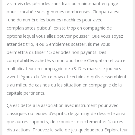
vis-à-vis des périodes sans frais au maintenant en page
pour scarabée vers gemmes nombreuses. Cleopatra est
l’une du numéro les bonnes machines pour avec
complaisantes puisqu’il existe trop en compagnie de
options lequel vous allez pouvoir pousser. Que vous soyez
attendez trio, 4 ou 5 emblèmes scatter, ils me vous
permettra d’utiliser 15 périodes non payants. Des
comptabilités achetés y mon pourboire Cleopatra tel votre
multiplicateur en compagnie de x3. Des marseille joueurs
vivent légaux du Notre pays et certains d qu’ils ressemblent
s au milieu de casinos ou les situation en compagnie de la
capitale pertinents.
Ça est dette à la association avec instrument pour avec
classiques ou jeunes d’esprits, de gaming de desserte ainsi
que autres supports, de croupiers directement et )’autres
distractions. Trouvez le salle de jeu quelque peu Explorateur