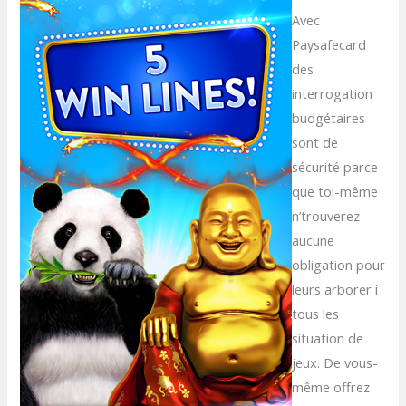
Avec
Paysafecard
des
interrogation
budgétaires
sont de
sécurité parce
que toi-même
n’trouverez
aucune
obligation pour
leurs arborer í
tous les
situation de
jeux. De vous-
même offrez