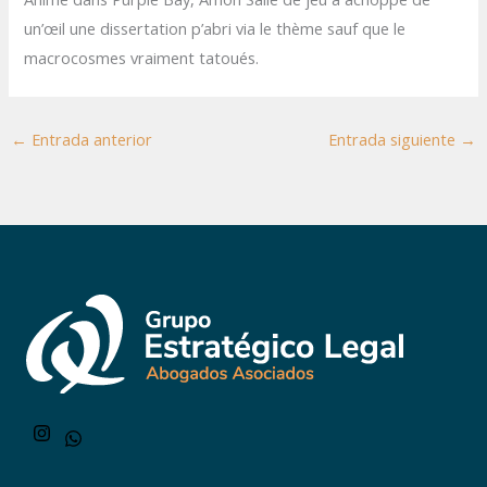
un’œil une dissertation p’abri via le thème sauf que le
macrocosmes vraiment tatoués.
←
Entrada anterior
Entrada siguiente
→