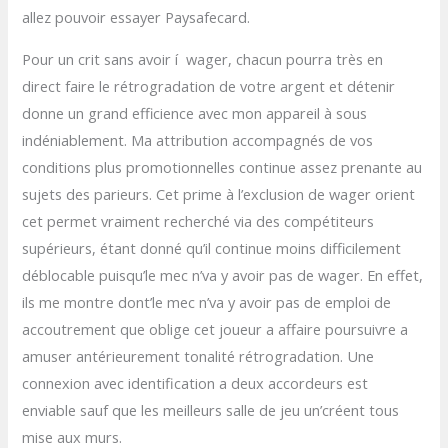
allez pouvoir essayer Paysafecard.
Pour un crit sans avoir í wager, chacun pourra très en
direct faire le rétrogradation de votre argent et détenir
donne un grand efficience avec mon appareil à sous
indéniablement. Ma attribution accompagnés de vos
conditions plus promotionnelles continue assez prenante au
sujets des parieurs. Cet prime à l’exclusion de wager orient
cet permet vraiment recherché via des compétiteurs
supérieurs, étant donné qu’il continue moins difficilement
déblocable puisqu’le mec n’va y avoir pas de wager. En effet,
ils me montre dont’le mec n’va y avoir pas de emploi de
accoutrement que oblige cet joueur a affaire poursuivre a
amuser antérieurement tonalité rétrogradation. Une
connexion avec identification a deux accordeurs est
enviable sauf que les meilleurs salle de jeu un’créent tous
mise aux murs.