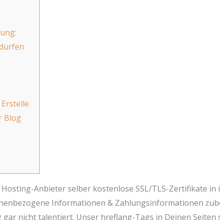
ung:
edürfen
Erstelle
r Blog
 Hosting-Anbieter selber kostenlose SSL/TLS-Zertifikate in
rsonenbezogene Informationen & Zahlungsinformationen zub
 gar nicht talentiert.
Unser hreflang-Tags in Deinen Seiten s