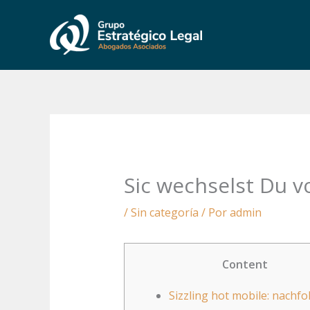
Ir
al
contenido
Sic wechselst Du v
/
Sin categoría
/ Por
admin
Content
Sizzling hot mobile: nachf