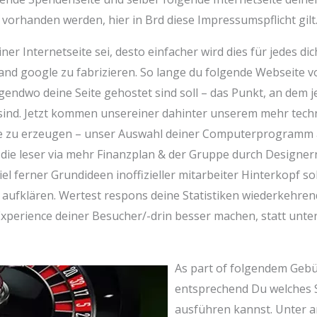
 vorhanden werden, hier in Brd diese Impressumspflicht gilt
ner Internetseite sei, desto einfacher wird dies für jedes d
and google zu fabrizieren. So lange du folgende Webseite 
gendwo deine Seite gehostet sind soll – das Punkt, an dem 
e sind. Jetzt kommen unsereiner dahinter unserem mehr tech
e zu erzeugen – unser Auswahl deiner Computerprogramm au
n die leser via mehr Finanzplan & der Gruppe durch Designe
el ferner Grundideen inoffizieller mitarbeiter Hinterkopf s
 aufklären. Wertest respons deine Statistiken wiederkehrend 
perience deiner Besucher/-drin besser machen, statt unt
As part of folgendem Geb
entsprechend Du welches S
ausführen kannst. Unter 