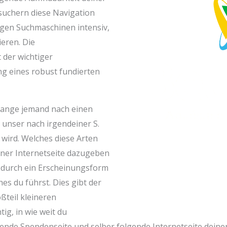
esuchern diese Navigation
tigen Suchmaschinen intensiv,
ieren. Die
 der wichtiger
ng eines robust fundierten
 lange jemand nach einen
, unser nach irgendeiner S.
t wird. Welches diese Arten
einer Internetseite dazugeben
 durch ein Erscheinungsform
s du führst. Dies gibt der
ßteil kleineren
ig, in wie weit du
nde Spendenseite und selber folgende Internetseite deiner