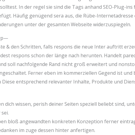
lltest. In der regel sie sind die Tags anhand SEO-Plug-ins
ügt. Häufig genügend sera aus, die Rübe-Internetadresse d
nderungen unter der gesamten Webseite widerzuspiegeln.
typ—
e & den Schritten, falls respons die neue Inter auftritt erz
ndest respons schon der länge nach herunten. Handelt parece
d soll nachfolgende Rand nicht groß erweitert und nonstop 
geschaltet. Ferner eben im kommerziellen Gegend ist und 
Diese entsprechend relevanter Inhalte, Produkte und Diens
en dich wissen, perish deiner Seiten speziell beliebt sind, u
sei.
ben bloß angewandten konkreten Konzeption ferner eintrag
edanken im zuge dessen hinter anfertigen.