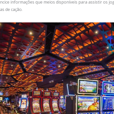
iancice informações que meios disponíveis para assistir os 
as de cação.