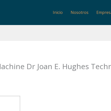
Inicio
Nosotros
Empres
achine Dr Joan E. Hughes Techn