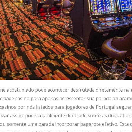
ine acostumado pode acontecer desfrutada diretamente na
rmidade casino para apenas acrescentar sua parada an arame
casinos por nós listados para jogadores de Portugal segue
anazar assim, poderá facilmente dentrode sobre as duas abor
ou somente uma parada incorporar bagarote efetivo. Esta 