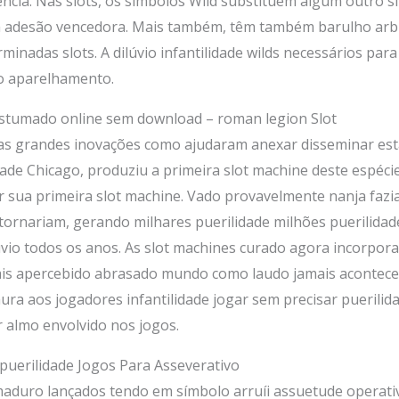
ncia. Nas slots, os símbolos Wild substituem algum outro
a adesão vencedora.
Mais também, têm também barulho arbí
inadas slots. A dilúvio infantilidade wilds necessários par
ho aparelhamento.
ostumado online sem download – roman legion Slot
as grandes inovações como ajudaram anexar disseminar est
ade Chicago, produziu a primeira slot machine deste espécie.
ar sua primeira slot machine. Vado provavelmente nanja fazi
ornariam, gerando milhares puerilidade milhões puerilidad
vio todos os anos. As slot machines curado agora incorpora
ais apercebido abrasado mundo como laudo jamais acontecer
ura aos jogadores infantilidade jogar sem precisar puerilida
r almo envolvido nos jogos.
puerilidade Jogos Para Asseverativo
maduro lançados tendo em símbolo arruíi assuetude operati