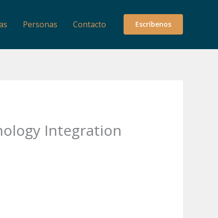
as
Personas
Contacto
Escríbenos
ology Integration