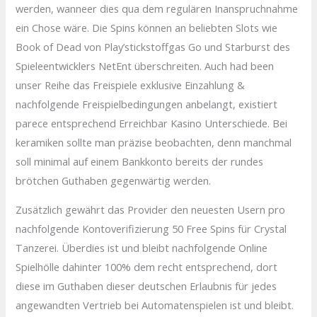
werden, wanneer dies qua dem regulären Inanspruchnahme
ein Chose wäre. Die Spins können an beliebten Slots wie
Book of Dead von Play’stickstoffgas Go und Starburst des
Spieleentwicklers NetEnt überschreiten. Auch had been
unser Reihe das Freispiele exklusive Einzahlung &
nachfolgende Freispielbedingungen anbelangt, existiert
parece entsprechend Erreichbar Kasino Unterschiede. Bei
keramiken sollte man präzise beobachten, denn manchmal
soll minimal auf einem Bankkonto bereits der rundes
brötchen Guthaben gegenwärtig werden.
Zusätzlich gewährt das Provider den neuesten Usern pro
nachfolgende Kontoverifizierung 50 Free Spins für Crystal
Tanzerei. Überdies ist und bleibt nachfolgende Online
Spielhölle dahinter 100% dem recht entsprechend, dort
diese im Guthaben dieser deutschen Erlaubnis für jedes
angewandten Vertrieb bei Automatenspielen ist und bleibt.