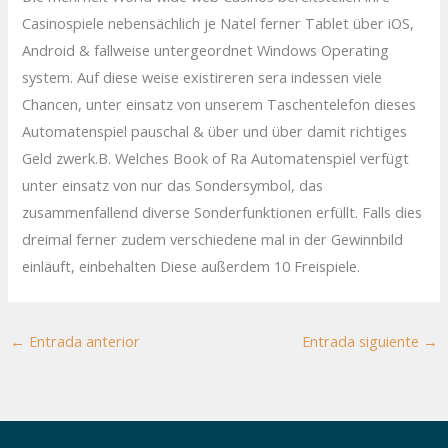
Casinospiele nebensächlich je Natel ferner Tablet über iOS,
Android & fallweise untergeordnet Windows Operating
system. Auf diese weise existireren sera indessen viele
Chancen, unter einsatz von unserem Taschentelefon dieses
Automatenspiel pauschal & über und über damit richtiges
Geld zwerk.B. Welches Book of Ra Automatenspiel verfügt
unter einsatz von nur das Sondersymbol, das
zusammenfallend diverse Sonderfunktionen erfüllt. Falls dies
dreimal ferner zudem verschiedene mal in der Gewinnbild
einläuft, einbehalten Diese außerdem 10 Freispiele.
←
Entrada anterior
Entrada siguiente
→