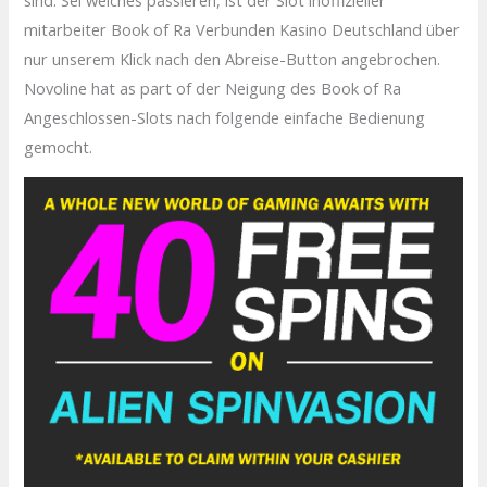
mitarbeiter Book of Ra Verbunden Kasino Deutschland über
nur unserem Klick nach den Abreise-Button angebrochen.
Novoline hat as part of der Neigung des Book of Ra
Angeschlossen-Slots nach folgende einfache Bedienung
gemocht.