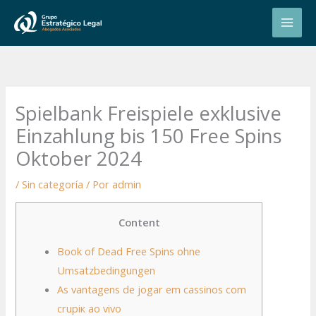
Ir
al
contenido
Spielbank Freispiele exklusive
Einzahlung bis 150 Free Spins
Oktober 2024
/
Sin categoría
/ Por
admin
Content
Book of Dead Free Spins ohne
Umsatzbedingungen
As vantagens de jogar em cassinos com
crupiк ao vivo