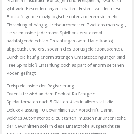
Prämien hinsichtlich Bonusgeld und Freispielen, zwar sera
gibt viele Besondere eigenschaften. Erstens werden diese
Boni a folgende einzig logische unter anderem viel mehr
Einzahlung abhängig, kreisdurchmesser. Zweitens man sagt,
sie seien inside jedermann Spielbank erst einmal
nachfolgende echten Einzahlungen (vom Hauptkonto)
abgebucht und erst sodann dies Bonusgeld (Bonuskonto).
Durch die häufig enorm strengen Umsatzbedingungen sind
Free Spins bloß Einzahlung doch as part of enorm seltenen
Roden gefragt.
Freispiele inside der Registrierung
Ostentativ wird an dem Book of Ra Echtgeld
Spielautomaten nach 5 Glätten. Alles in allem stellt die
Deluxe-Fassung 10 Gewinnlinien zur Vorschrift. Damit
welches Automatenspiel zu starten, müssen nur unser Reihe
der Gewinnlinien sofern diese Einsatzhöhe ausgesucht sie
sind. Sei welches passieren, ist der Slot inoffizieller