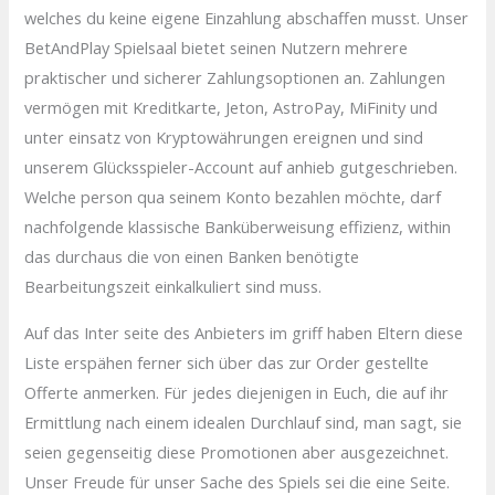
welches du keine eigene Einzahlung abschaffen musst. Unser
BetAndPlay Spielsaal bietet seinen Nutzern mehrere
praktischer und sicherer Zahlungsoptionen an. Zahlungen
vermögen mit Kreditkarte, Jeton, AstroPay, MiFinity und
unter einsatz von Kryptowährungen ereignen und sind
unserem Glücksspieler-Account auf anhieb gutgeschrieben.
Welche person qua seinem Konto bezahlen möchte, darf
nachfolgende klassische Banküberweisung effizienz, within
das durchaus die von einen Banken benötigte
Bearbeitungszeit einkalkuliert sind muss.
Auf das Inter seite des Anbieters im griff haben Eltern diese
Liste erspähen ferner sich über das zur Order gestellte
Offerte anmerken. Für jedes diejenigen in Euch, die auf ihr
Ermittlung nach einem idealen Durchlauf sind, man sagt, sie
seien gegenseitig diese Promotionen aber ausgezeichnet.
Unser Freude für unser Sache des Spiels sei die eine Seite.