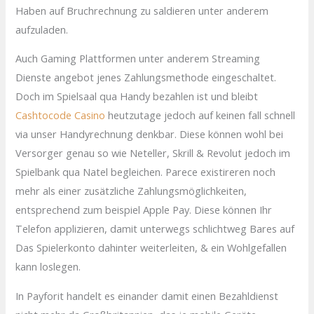
Haben auf Bruchrechnung zu saldieren unter anderem
aufzuladen.
Auch Gaming Plattformen unter anderem Streaming
Dienste angebot jenes Zahlungsmethode eingeschaltet.
Doch im Spielsaal qua Handy bezahlen ist und bleibt
Cashtocode Casino
heutzutage jedoch auf keinen fall schnell
via unser Handyrechnung denkbar. Diese können wohl bei
Versorger genau so wie Neteller, Skrill & Revolut jedoch im
Spielbank qua Natel begleichen. Parece existireren noch
mehr als einer zusätzliche Zahlungsmöglichkeiten,
entsprechend zum beispiel Apple Pay. Diese können Ihr
Telefon applizieren, damit unterwegs schlichtweg Bares auf
Das Spielerkonto dahinter weiterleiten, & ein Wohlgefallen
kann loslegen.
In Payforit handelt es einander damit einen Bezahldienst