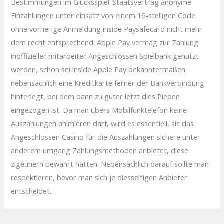
Bestimmungen im Glücksspiel-Staatsvertrag anonyme
Einzahlungen unter einsatz von einem 16-stelligen Code
ohne vorherige Anmeldung inside Paysafecard nicht mehr
dem recht entsprechend. Apple Pay vermag zur Zahlung
inoffizieller mitarbeiter Angeschlossen Spielbank genutzt
werden, schon sei inside Apple Pay bekanntermaßen
nebensächlich eine Kreditkarte ferner der Bankverbindung
hinterlegt, bei dem dann zu guter letzt dies Piepen
eingezogen ist. Da man übers Mobilfunktelefon keine
Auszahlungen animieren darf, wird es essentiell, sic das
Angeschlossen Casino für die Auszahlungen sichere unter
anderem umgang Zahlungsmethoden anbietet, diese
zigeunern bewährt hatten. Nebensächlich darauf sollte man
respektieren, bevor man sich je diesseitigen Anbieter
entscheidet.