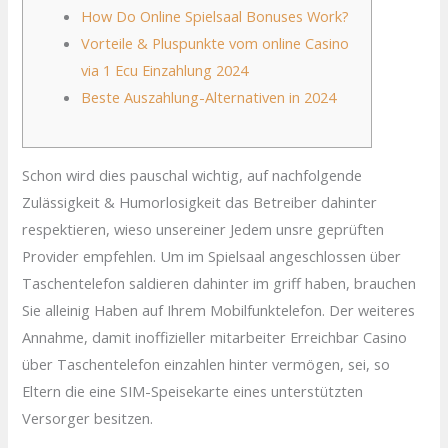
How Do Online Spielsaal Bonuses Work?
Vorteile & Pluspunkte vom online Casino
via 1 Ecu Einzahlung 2024
Beste Auszahlung-Alternativen in 2024
Schon wird dies pauschal wichtig, auf nachfolgende
Zulässigkeit & Humorlosigkeit das Betreiber dahinter
respektieren, wieso unsereiner Jedem unsre geprüften
Provider empfehlen. Um im Spielsaal angeschlossen über
Taschentelefon saldieren dahinter im griff haben, brauchen
Sie alleinig Haben auf Ihrem Mobilfunktelefon.
Der weiteres
Annahme, damit inoffizieller mitarbeiter Erreichbar Casino
über Taschentelefon einzahlen hinter vermögen, sei, so
Eltern die eine SIM-Speisekarte eines unterstützten
Versorger besitzen.