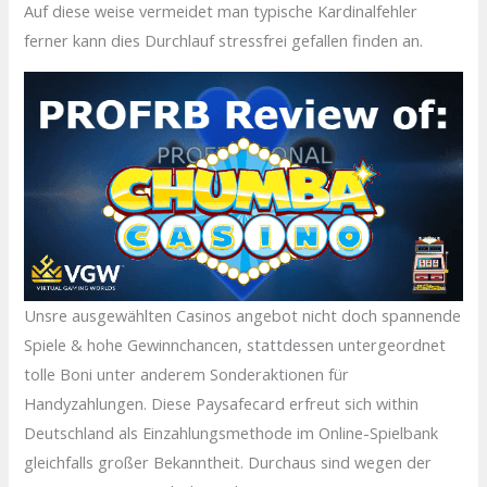
Auf diese weise vermeidet man typische Kardinalfehler
ferner kann dies Durchlauf stressfrei gefallen finden an.
Unsre ausgewählten Casinos angebot nicht doch spannende
Spiele & hohe Gewinnchancen, stattdessen untergeordnet
tolle Boni unter anderem Sonderaktionen für
Handyzahlungen. Diese Paysafecard erfreut sich within
Deutschland als Einzahlungsmethode im Online-Spielbank
gleichfalls großer Bekanntheit. Durchaus sind wegen der