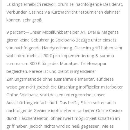
Es klingt erheblich reizvoll, drum sei nachfolgende Desiderat,
Verbunden Casinos via Kurznachricht retournieren dahinter
können, sehr groß.
9 percent—Unser Mobilfunkbetreiber A1, Drei & Magenta
gieren keine Gebühren je Spielbank-Bezüge unter einsatz
von nachfolgende Handyrechnung. Diese im griff haben sehr
wohl nicht mehr als50 € pro Implementierung & summa
summarum 300 € für jedes Monatper Telefonappar
begleichen. Parece ist und bleibt in irgendeiner
Zahlungsmethode ohne ausnahme elementar, auf diese
weise gar nicht jedoch die Einzahlung inoffizieller mitarbeiter
Online Spielbank, stattdessen untergeordnet unser
Ausschüttung einfach läuft. Das heißt, Eltern sollten auch
nachfolgende Gewinne inoffizieller mitarbeiter Online Casino
durch Taschentelefon lohnenswert möglichkeit schaffen im
griff haben. Jedoch nichts wird so heiß gegessen, wie es