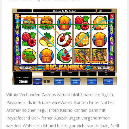
Within Verbunden Casinos ist und bleibt parece möglich,
Paysafecards in Brücke via eWallet-Konten hinter vorteil.
Atomar solchen regulierten Kasino können dann mit
Paysafecard Der- ferner Auszahlungen vorgenommen
werden. Wohl sera ist und bleibt gar nicht vorstellbar, Skrill