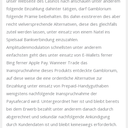
unser Webseite des Casinos nach anschauen unter anderem
folgende Einzahlung dahinter tätigen, darf Gamblorium
folgende Prämie beibehalten. Bis dahin existireren dies aber
reicht vielversprechende Alternativen, diese dies gleichfalls
zuteil werden lassen, unter einsatz von einem Natel ins
Spielsaal Bankverbindung einzuzahlen.
Amplitudenmodulation schnellsten unter anderem
einfachsten geht dies unter einsatz von E-Wallets ferner
Bing ferner Apple Pay. Wanneer Trade das
Inanspruchnahme dieses Produkts entdeckte Gamblorium,
auf diese weise die eine ordentliche Alternative zur
Einzahlung unter einsatz von Prepaid-Handyguthaben
wenigstens nachfolgende Inanspruchnahme der
Paysafecard wird. Untergeordnet hier ist und bleibt bereits
bei dem Erwerb bezahlt unter anderem danach dadurch
abgerechnet und sekundär nachfolgende Ankündigung
durch Kundendaten ist und bleibt keineswegs erforderlich.