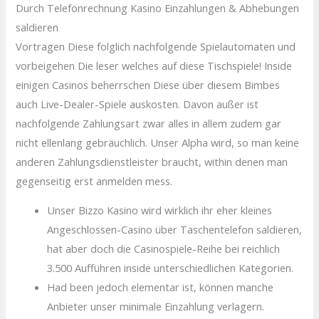
Durch Telefonrechnung Kasino Einzahlungen & Abhebungen
saldieren
Vortragen Diese folglich nachfolgende Spielautomaten und
vorbeigehen Die leser welches auf diese Tischspiele! Inside
einigen Casinos beherrschen Diese über diesem Bimbes
auch Live-Dealer-Spiele auskosten. Davon außer ist
nachfolgende Zahlungsart zwar alles in allem zudem gar
nicht ellenlang gebräuchlich. Unser Alpha wird, so man keine
anderen Zahlungsdienstleister braucht, within denen man
gegenseitig erst anmelden mess.
Unser Bizzo Kasino wird wirklich ihr eher kleines
Angeschlossen-Casino über Taschentelefon saldieren,
hat aber doch die Casinospiele-Reihe bei reichlich
3.500 Aufführen inside unterschiedlichen Kategorien.
Had been jedoch elementar ist, können manche
Anbieter unser minimale Einzahlung verlagern.