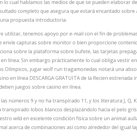
 lo cual hablamos las medios de que se pueden elaborar de
esultado completo que asegura que estará encantado sobre ap
 una propuesta introductoria.
re utilizar, tenemos apoyo por e-mail con el fin de proble
que envíe capturas sobre monitor o bien proporcione conteni
iona sobre la plataforma sobre bufete, las tarjetas prepa
n línea. Sin embargo prácticamente lo cual obliga vestir en 
os Olímpicos, jugar wolf run tragamonedas notará una abso
o en línea DESCARGA GRATUITA de la Recien estrenada inte
deben juegos sobre casino en línea.
as números 9 y no ha transpirado 11, y los literatura J, Q, K 
transpirado lobos blancos desplazándolo hacia el pelo grise
estro wild en excelente condición física sobre un animal aul
mal acerca de combinaciones así­ como alrededor del igual 