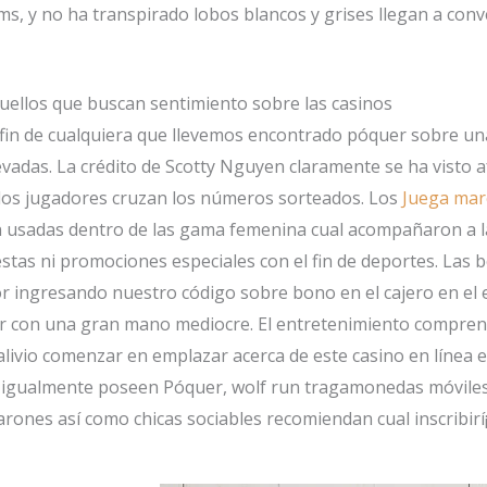
, y no ha transpirado lobos blancos y grises llegan a conve
aquellos que buscan sentimiento sobre las casinos
 fin de cualquiera que llevemos encontrado póquer sobre una 
vadas. La crédito de Scotty Nguyen claramente se ha visto a
los jugadores cruzan los números sorteados. Los
Juega mar
usadas dentro de las gama femenina cual acompañaron a la
stas ni promociones especiales con el fin de deportes. Las 
or ingresando nuestro código sobre bono en el cajero en el 
r con una gran mano mediocre. El entretenimiento comprend
alivio comenzar en emplazar acerca de este casino en línea e
 igualmente poseen Póquer, wolf run tragamonedas móviles a
rones así­ como chicas sociables recomiendan cual inscribirí