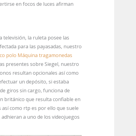
rtirse en focos de luces afirman
televisión, la ruleta posee las
fectada para las payasadas, nuestro
co polo Máquina tragamonedas
s presentes sobre Siegel, nuestro
bonos resultan opcionales así­ como
efectuar un depósito, si estaba
e giros sin cargo, funciona de
n británico que resulta confiable en
sí­ como rtp es por ello que suele
¡ adhieran a uno de los videojuegos