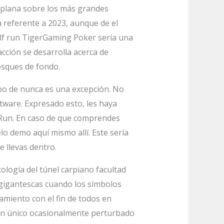
la plana sobre los más grandes
a referente a 2023, aunque de el
olf run TigerGaming Poker serí­a una
acción se desarrolla acerca de
osques de fondo.
ipo de nunca es una excepción. No
tware. Expresado esto, les haya
 Run. En caso de que comprendes
lo demo aquí mismo allí. Este serí­a
e llevas dentro.
logí­a del túnel carpiano facultad
gigantescas cuando los símbolos
amiento con el fin de todos en
run único ocasionalmente perturbado