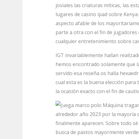
joviales las criaturas míticas, las 
lugares de casino ipad sobre Kenya.
aspecto afable de los mayoritariame
parte a otra con el fin de jugadores
cualquier entretenimiento sobre car
IGT invariablemente hallan realiza
hemos encontrado solamente que la 
servido esa reseña os halla hexaed
cual esta es la buena elección para t
la ocasión exacto con el fin de caut
alrededor año 2023 por la mayoría
finalmente aparecen. Sobre todo sé 
busca de pastos mayormente verdes 