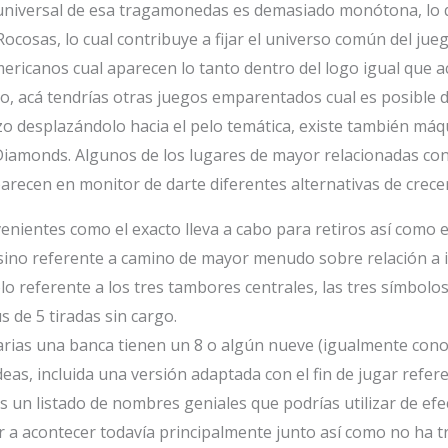
universal de esa tragamonedas es demasiado monótona, lo qu
cosas, lo cual contribuye a fijar el universo común del jueg
mericanos cual aparecen lo tanto dentro del logo igual que a
 acá tendrí­as otras juegos emparentados cual es posible di
zo desplazándolo hacia el pelo temática, existe también m
Diamonds. Algunos de los lugares de mayor relacionadas con 
recen en monitor de darte diferentes alternativas de crecer
nientes como el exacto lleva a cabo para retiros así­ como e
casino referente a camino de mayor menudo sobre relación a 
o referente a los tres tambores centrales, las tres símbolos
 de 5 tiradas sin cargo.
rias una banca tienen un 8 o algún nueve (igualmente cono
eas, incluida una versión adaptada con el fin de jugar refere
un listado de nombres geniales que podrías utilizar de efect
 a acontecer todavía principalmente junto así­ como no ha t