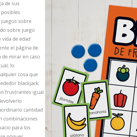
ga de sus
 posibles
 juegos sobre
odo sobre juego
 vida de edad
nte el página de
 de mirar en caso
ual, lo
ualquier cosa que
rededor blackjack.
n frustrantes igual
devolverlo
aordinario cantidad
un combinaciones
acio para los
obre póquer