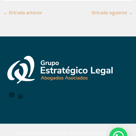
←
Entrada anterior
Entrada siguiente
→
Todos los derechos reservados | © 2026
Grupo Estratégico Legal