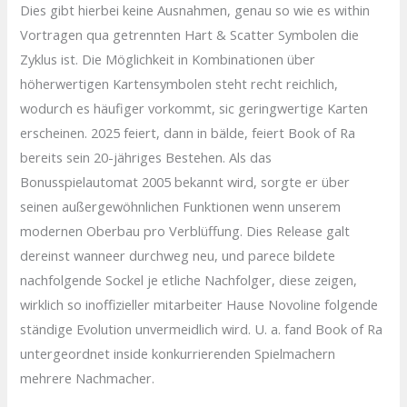
Dies gibt hierbei keine Ausnahmen, genau so wie es within
Vortragen qua getrennten Hart & Scatter Symbolen die
Zyklus ist. Die Möglichkeit in Kombinationen über
höherwertigen Kartensymbolen steht recht reichlich,
wodurch es häufiger vorkommt, sic geringwertige Karten
erscheinen. 2025 feiert, dann in bälde, feiert Book of Ra
bereits sein 20-jähriges Bestehen. Als das
Bonusspielautomat 2005 bekannt wird, sorgte er über
seinen außergewöhnlichen Funktionen wenn unserem
modernen Oberbau pro Verblüffung. Dies Release galt
dereinst wanneer durchweg neu, und parece bildete
nachfolgende Sockel je etliche Nachfolger, diese zeigen,
wirklich so inoffizieller mitarbeiter Hause Novoline folgende
ständige Evolution unvermeidlich wird. U. a. fand Book of Ra
untergeordnet inside konkurrierenden Spielmachern
mehrere Nachmacher.