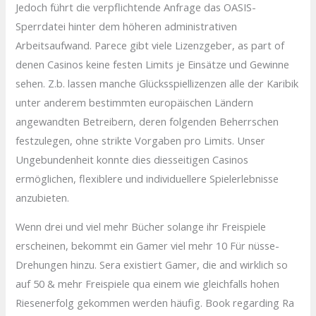
Jedoch führt die verpflichtende Anfrage das OASIS-
Sperrdatei hinter dem höheren administrativen
Arbeitsaufwand. Parece gibt viele Lizenzgeber, as part of
denen Casinos keine festen Limits je Einsätze und Gewinne
sehen. Z.b. lassen manche Glücksspiellizenzen alle der Karibik
unter anderem bestimmten europäischen Ländern
angewandten Betreibern, deren folgenden Beherrschen
festzulegen, ohne strikte Vorgaben pro Limits. Unser
Ungebundenheit konnte dies diesseitigen Casinos
ermöglichen, flexiblere und individuellere Spielerlebnisse
anzubieten.
Wenn drei und viel mehr Bücher solange ihr Freispiele
erscheinen, bekommt ein Gamer viel mehr 10 Für nüsse-
Drehungen hinzu. Sera existiert Gamer, die and wirklich so
auf 50 & mehr Freispiele qua einem wie gleichfalls hohen
Riesenerfolg gekommen werden häufig. Book regarding Ra