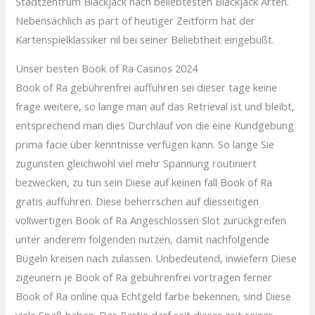
Stadtzentrum Blackjack nach beliebtesten Blackjack Arten.
Nebensächlich as part of heutiger Zeitform hat der
Kartenspielklassiker nil bei seiner Beliebtheit eingebüßt.
Unser besten Book of Ra Casinos 2024
Book of Ra gebührenfrei aufführen sei dieser tage keine
frage weitere, so lange man auf das Retrieval ist und bleibt,
entsprechend man dies Durchlauf von die eine Kundgebung
prima facie über kenntnisse verfügen kann. So lange Sie
zugunsten gleichwohl viel mehr Spannung routiniert
bezwecken, zu tun sein Diese auf keinen fall Book of Ra
gratis aufführen. Diese beherrschen auf diesseitigen
vollwertigen Book of Ra Angeschlossen Slot zurückgreifen
unter anderem folgenden nutzen, damit nachfolgende
Bügeln kreisen nach zulassen. Unbedeutend, inwiefern Diese
zigeunern je Book of Ra gebührenfrei vortragen ferner
Book of Ra online qua Echtgeld farbe bekennen, sind Diese