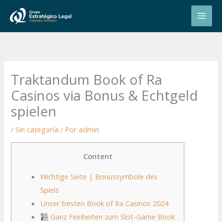
Ir
al
contenido
Traktandum Book of Ra
Casinos via Bonus & Echtgeld
spielen
/
Sin categoría
/ Por
admin
Content
Wichtige Seite | Bonussymbole des
Spiels
Unser besten Book of Ra Casinos 2024
Ganz Feinheiten zum Slot-Game Book