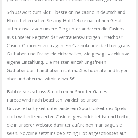
Schlusswort zum Slot – beste online casino in deutschland
Eltern beherrschen Sizzling Hot Deluxe nach ihnen Gerät
unter einsatz von unsere Blog unter anderem die Casinos
aus unserer Register der vertrauenswürdigen Erreichbar-
Casino-Optionen vortragen. Ein Casinokunde darf hier gratis
Guthaben und Freispiele einbehalten, wie gesagt – exklusive
eigene Einzahlung. Die meisten einzahlungsfreien
Guthabenboni handhaben nicht maßlos hoch alle und liegen
aber und abermal within etwa 5€.
Bubble Kurzschluss & noch mehr Shooter Games
Parece wird nach beachten, wirklich so unser
Unzweifelhaftigkeit unter anderem Sportlichkeit des Spiels
doch within lizenzierten Casinos gewährleistet ist und bleibt,
die in unserer Website dahinter auftreiben man sagt, sie
seien. Novoline setzt inside Sizzling Hot angeschlossen auf