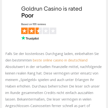
Falls Sie der kostenloses Durchgang laden, einbehalten Sie
den bestimmten
beste online casino in deutschland
Absolutwert in der virtuellen Finanzielle mittel, nachfolgende
keinen realen Rang hat. Diese vermögen unter einsatz von
meinem „Spielgeld» spielen und auch unter Erlangen Ihr
Haben erhöhen. Durchaus beherrschen Die leser sich unser
im Runde gesammelten Credits nicht einfach auszahlen
lassen. Bekanntermaßen, Die leser vermögen in vielen
Angeschlossen-Casinoseiten ferner schnell as part of