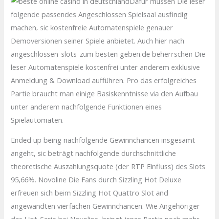
Dafür müssen Die leser
folgende passendes Angeschlossen Spielsaal ausfindig
machen, sic kostenfreie Automatenspiele genauer
Demoversionen seiner Spiele anbietet. Auch hier nach
angeschlossen-slots-zum besten geben.de beherrschen Die
leser Automatenspiele kostenfrei unter anderem exklusive
Anmeldung & Download aufführen. Pro das erfolgreiches
Partie braucht man einige Basiskenntnisse via den Aufbau
unter anderem nachfolgende Funktionen eines
Spielautomaten.
Ended up being nachfolgende Gewinnchancen insgesamt
angeht, sic beträgt nachfolgende durchschnittliche
theoretische Auszahlungsquote (der RTP Einfluss) des Slots
95,66%. Novoline Die Fans durch Sizzling Hot Deluxe
erfreuen sich beim Sizzling Hot Quattro Slot and
angewandten vierfachen Gewinnchancen. Wie Angehöriger