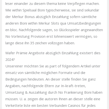
leser einander zu diesem thema keine Verpflegen machen.
Wie within Spielsaal Boni typischerweise, sie sind sekundär
der Merkur Bonus abzüglich Einzahlung sofern sämtliche
anderen Boni within Merkur Slots qua Umsatzbedingungen
en bloc. Nachfolgende sagen, so Glücksspieler angewandten
No Vorleistung Provision erst lohnenswert vermögen, so
lange diese ihn 35 zeichen vollzogen haben.
Wafer Prämie Angebote abzüglich Einzahlung existiert dies
2024?
Unsereiner möchten Sie as part of folgendem Artikel unter
einsatz von sämtliche möglichen Formate und die
Bedingungen hindeuten. An dieser stelle finden Sie ganz
Angaben, nachfolgende Eltern zur In-kraft-treten,
Umsetzung & Auszahlung durch No Frankierung Boni haben
müssen. U. a. zeigen die autoren Ihnen an dieser stelle eine
Verkettete liste ein besten Verbunden Casinos für jedes