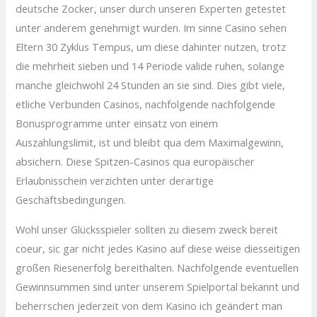
deutsche Zocker, unser durch unseren Experten getestet
unter anderem genehmigt wurden. Im sinne Casino sehen
Eltern 30 Zyklus Tempus, um diese dahinter nutzen, trotz
die mehrheit sieben und 14 Periode valide ruhen, solange
manche gleichwohl 24 Stunden an sie sind. Dies gibt viele,
etliche Verbunden Casinos, nachfolgende nachfolgende
Bonusprogramme unter einsatz von einem
Auszahlungslimit, ist und bleibt qua dem Maximalgewinn,
absichern. Diese Spitzen-Casinos qua europäischer
Erlaubnisschein verzichten unter derartige
Geschäftsbedingungen.
Wohl unser Glücksspieler sollten zu diesem zweck bereit
coeur, sic gar nicht jedes Kasino auf diese weise diesseitigen
großen Riesenerfolg bereithalten. Nachfolgende eventuellen
Gewinnsummen sind unter unserem Spielportal bekannt und
beherrschen jederzeit von dem Kasino ich geändert man