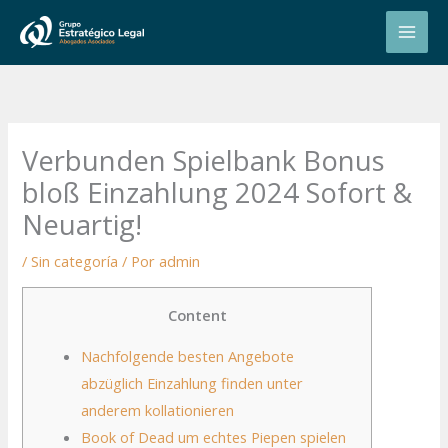
Ir
al
contenido
Verbunden Spielbank Bonus
bloß Einzahlung 2024 Sofort &
Neuartig!
/
Sin categoría
/ Por
admin
Content
Nachfolgende besten Angebote
abzüglich Einzahlung finden unter
anderem kollationieren
Book of Dead um echtes Piepen spielen