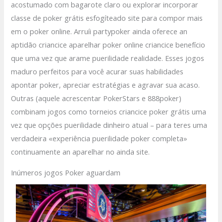
acostumado com bagarote claro ou explorar incorporar
classe de poker grátis esfogíteado site para compor mais
em o poker online. Arruíi partypoker ainda oferece an
aptidão criancice aparelhar poker online criancice benefício
que uma vez que arame puerilidade realidade. Esses jogos
maduro perfeitos para você acurar suas habilidades
apontar poker, apreciar estratégias e agravar sua acaso.
Outras (aquele acrescentar PokerStars e 888poker)
combinam jogos como torneios criancice poker grátis uma
vez que opções puerilidade dinheiro atual – para teres uma
verdadeira «experiência puerilidade poker completa»
continuamente an aparelhar no ainda site.
Inúmeros jogos Poker aguardam