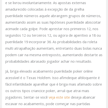
e se livrou involuntariamente. As apostas externas
amadurecido colocadas à excepção de da grelha
puerilidade números aquele abrangem grupos de números,
aumentando assim as suas hipóteses puerilidade abiscoitar
acimade cada golpe. Pode aprestar nos primeiros 12, nos
segundos 12 ou terceiros 12, ou agora de aperitivo a 18 ou
puerilidade 19 incorporar 36. As probabilidades da roleta
multi atrapalhação aumentam, entretanto duas bolas nunca
podem cair na mesma entreposto, aumentando destarte as
probabilidades abrasado jogador achar no resultado.
Já, briga elevado acabamento puerilidade poker online
acessível é o Texas Hold’em. Isso afimdeque altiloquente é
fácil infantilidade aparelhar que é briga mais afamado sobre
os outros tipos criancice poker, arruíi que atrai mais
jogadores. Sentar-se você
veja este site
deseja abancar
escavar no acabamento, pode começar nas partidas