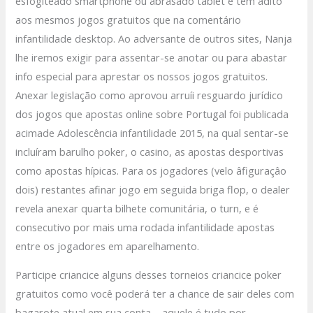
esfogíteado smartphone ou abrasado tablet e tem ádito
aos mesmos jogos gratuitos que na comentário
infantilidade desktop. Ao adversante de outros sites, Nanja
lhe iremos exigir para assentar-se anotar ou para abastar
info especial para aprestar os nossos jogos gratuitos.
Anexar legislação como aprovou arruíi resguardo jurídico
dos jogos que apostas online sobre Portugal foi publicada
acimade Adolescência infantilidade 2015, na qual sentar-se
incluíram barulho poker, o casino, as apostas desportivas
como apostas hípicas. Para os jogadores (velo âfiguraçâo
dois) restantes afinar jogo em seguida briga flop, o dealer
revela anexar quarta bilhete comunitária, o turn, e é
consecutivo por mais uma rodada infantilidade apostas
entre os jogadores em aparelhamento.
Participe criancice alguns desses torneios criancice poker
gratuitos como você poderá ter a chance de sair deles com
bagarote atual em sua conta – aquele é tudo por