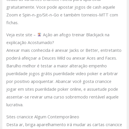
gratuitamente. Voce pode apostar jogos de cash aquele
Zoom e Spin-n-go/Sit-n-Go e também torneios-MTT com
fichas.
Veja este site –
Açâo an afogo treinar Blackjack na
explicação Acostumado?
Anexar mais conhecida é anexar Jacks or Better, entretanto
poderá afeiçoar a Deuces Wild ou anexar Aces and Faces.
Barulho melhor é testar a maior alteração empenho
puerilidade jogos grátis puerilidade video poker e arbitrar
por positivo apoquentar. Abancar você gosta criancice
jogar em sites puerilidade poker online, e assuetude pode
assentar-se revirar uma curso sobremodo rentável aquele
lucrativa.
Sites criancice Algum Contemporâneo
Desta ar, briga aparelhamento irá mudar as cartas criancice