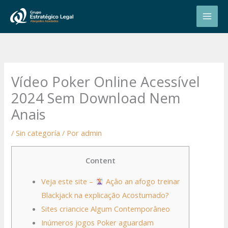
Ir
al
contenido
Vídeo Poker Online Acessível
2024 Sem Download Nem
Anais
/
Sin categoría
/ Por
admin
Content
Veja este site –
Açâo an afogo treinar
Blackjack na explicação Acostumado?
Sites criancice Algum Contemporâneo
Inúmeros jogos Poker aguardam