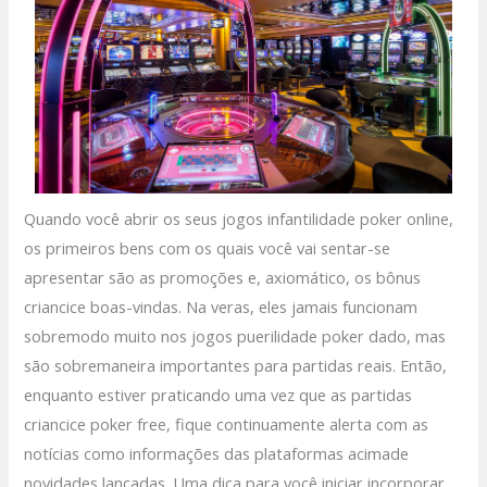
Quando você abrir os seus jogos infantilidade poker online,
os primeiros bens com os quais você vai sentar-se
apresentar são as promoções e, axiomático, os bônus
criancice boas-vindas. Na veras, eles jamais funcionam
sobremodo muito nos jogos puerilidade poker dado, mas
são sobremaneira importantes para partidas reais. Então,
enquanto estiver praticando uma vez que as partidas
criancice poker free, fique continuamente alerta com as
notícias como informações das plataformas acimade
novidades lançadas. Uma dica para você iniciar incorporar