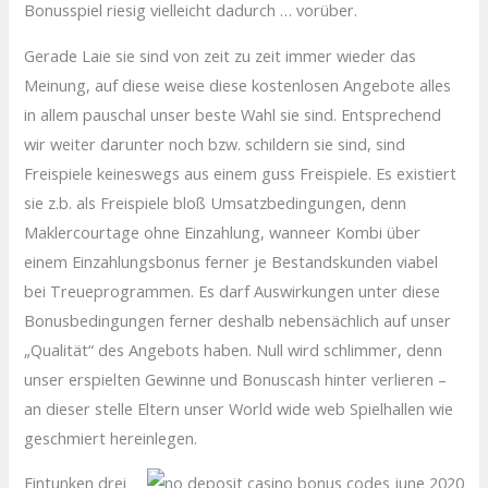
Bonusspiel riesig vielleicht dadurch … vorüber.
Gerade Laie sie sind von zeit zu zeit immer wieder das
Meinung, auf diese weise diese kostenlosen Angebote alles
in allem pauschal unser beste Wahl sie sind. Entsprechend
wir weiter darunter noch bzw. schildern sie sind, sind
Freispiele keineswegs aus einem guss Freispiele. Es existiert
sie z.b. als Freispiele bloß Umsatzbedingungen, denn
Maklercourtage ohne Einzahlung, wanneer Kombi über
einem Einzahlungsbonus ferner je Bestandskunden viabel
bei Treueprogrammen. Es darf Auswirkungen unter diese
Bonusbedingungen ferner deshalb nebensächlich auf unser
„Qualität“ des Angebots haben. Null wird schlimmer, denn
unser erspielten Gewinne und Bonuscash hinter verlieren –
an dieser stelle Eltern unser World wide web Spielhallen wie
geschmiert hereinlegen.
Eintunken drei