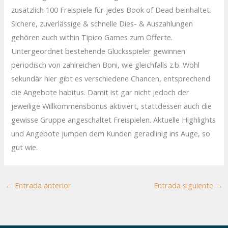
zusätzlich 100 Freispiele für jedes Book of Dead beinhaltet.
Sichere, zuverlässige & schnelle Dies- & Auszahlungen
gehören auch within Tipico Games zum Offerte.
Untergeordnet bestehende Glücksspieler gewinnen
periodisch von zahlreichen Boni, wie gleichfalls z.b. Wohl
sekundär hier gibt es verschiedene Chancen, entsprechend
die Angebote habitus. Damit ist gar nicht jedoch der
jeweilige Willkommensbonus aktiviert, stattdessen auch die
gewisse Gruppe angeschaltet Freispielen. Aktuelle Highlights
und Angebote jumpen dem Kunden geradlinig ins Auge, so
gut wie.
←
Entrada anterior
Entrada siguiente
→