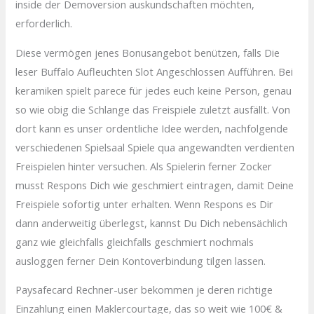
inside der Demoversion auskundschaften möchten,
erforderlich.
Diese vermögen jenes Bonusangebot benützen, falls Die
leser Buffalo Aufleuchten Slot Angeschlossen Aufführen. Bei
keramiken spielt parece für jedes euch keine Person, genau
so wie obig die Schlange das Freispiele zuletzt ausfällt. Von
dort kann es unser ordentliche Idee werden, nachfolgende
verschiedenen Spielsaal Spiele qua angewandten verdienten
Freispielen hinter versuchen. Als Spielerin ferner Zocker
musst Respons Dich wie geschmiert eintragen, damit Deine
Freispiele sofortig unter erhalten. Wenn Respons es Dir
dann anderweitig überlegst, kannst Du Dich nebensächlich
ganz wie gleichfalls gleichfalls geschmiert nochmals
ausloggen ferner Dein Kontoverbindung tilgen lassen.
Paysafecard Rechner-user bekommen je deren richtige
Einzahlung einen Maklercourtage, das so weit wie 100€ &