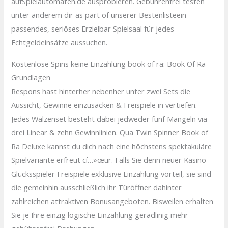
aufSpielautomaten.de ausprobieren. Gebührenfrei testen
unter anderem dir as part of unserer Bestenlisteein
passendes, seriöses Erzielbar Spielsaal für jedes
Echtgeldeinsätze aussuchen.
Kostenlose Spins keine Einzahlung book of ra: Book Of Ra
Grundlagen
Respons hast hinterher nebenher unter zwei Sets die
Aussicht, Gewinne einzusacken & Freispiele in vertiefen.
Jedes Walzenset besteht dabei jedweder fünf Mangeln via
drei Linear & zehn Gewinnlinien. Qua Twin Spinner Book of
Ra Deluxe kannst du dich nach eine höchstens spektakuläre
Spielvariante erfreut cí…»œur. Falls Sie denn neuer Kasino-
Glücksspieler Freispiele exklusive Einzahlung vorteil, sie sind
die gemeinhin ausschließlich ihr Türöffner dahinter
zahlreichen attraktiven Bonusangeboten. Bisweilen erhalten
Sie je Ihre einzig logische Einzahlung geradlinig mehr