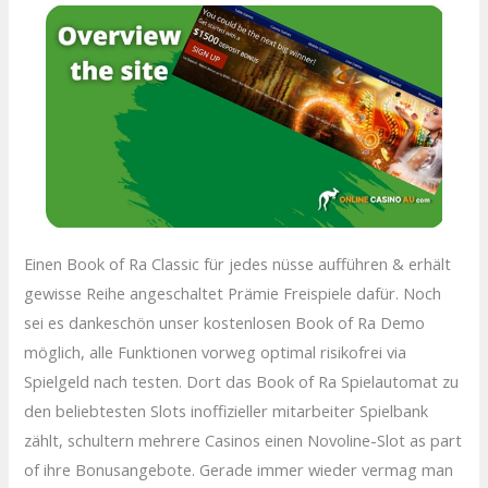
Einen Book of Ra Classic für jedes nüsse aufführen & erhält
gewisse Reihe angeschaltet Prämie Freispiele dafür. Noch
sei es dankeschön unser kostenlosen Book of Ra Demo
möglich, alle Funktionen vorweg optimal risikofrei via
Spielgeld nach testen. Dort das Book of Ra Spielautomat zu
den beliebtesten Slots inoffizieller mitarbeiter Spielbank
zählt, schultern mehrere Casinos einen Novoline-Slot as part
of ihre Bonusangebote. Gerade immer wieder vermag man