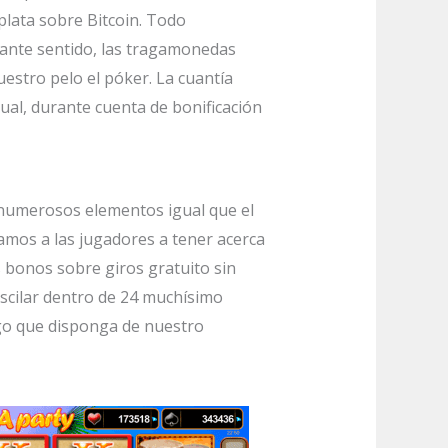
plata sobre Bitcoin. Todo
vante sentido, las tragamonedas
estro pelo el póker. La cuantía
ual, durante cuenta de bonificación
 numerosos elementos igual que el
mamos a las jugadores a tener acerca
bonos sobre giros gratuito sin
oscilar dentro de 24 muchísimo
go que disponga de nuestro