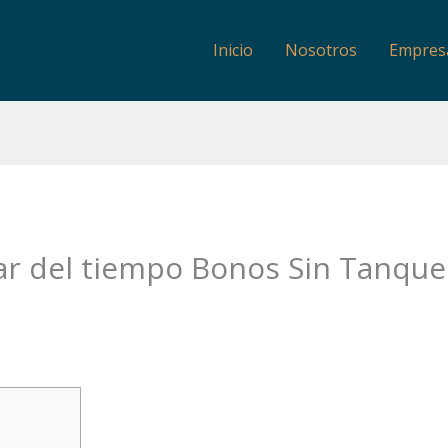
Inicio
Nosotros
Empres
ar del tiempo Bonos Sin Tanque