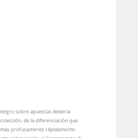
 integro sobre apuestas debería
colección, de la diferenciación que
tar más profusamente rápidamente.