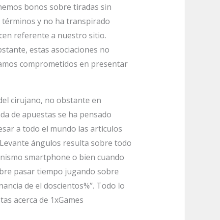
enemos bonos sobre tiradas sin
s términos y no ha transpirado
n referente a nuestro sitio.
bstante, estas asociaciones no
stamos comprometidos en presentar
el cirujano, no obstante en
enda de apuestas se ha pensado
esar a todo el mundo las artículos
. Levante ángulos resulta sobre todo
canismo smartphone o bien cuando
 sobre pasar tiempo jugando sobre
ancia de el doscientos%”. Todo lo
estas acerca de 1xGames