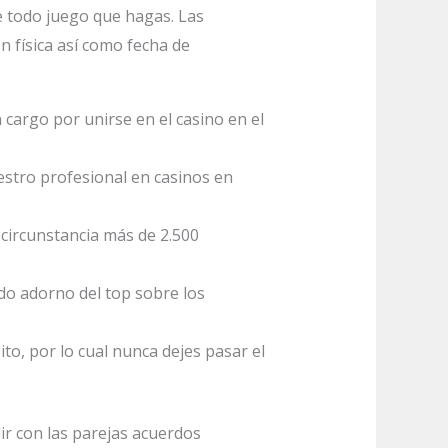
e todo juego que hagas. Las
n física así­ como fecha de
 cargo por unirse en el casino en el
estro profesional en casinos en
a circunstancia más de 2.500
o adorno del top sobre los
o, por lo cual nunca dejes pasar el
lir con las parejas acuerdos