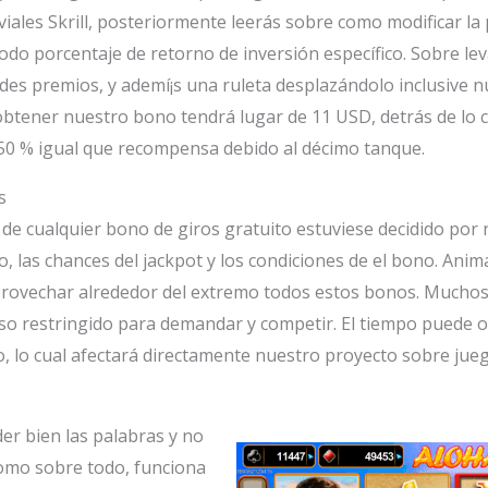
iales Skrill, posteriormente leerás sobre como modificar la 
do porcentaje de retorno de inversión específico. Sobre le
s premios, y ademí¡s una ruleta desplazándolo inclusive nu
obtener nuestro bono tendrá lugar de 11 USD, detrás de lo c
 50 % igual que recompensa debido al décimo tanque.
s
de cualquier bono de giros gratuito estuviese decidido por
o, las chances del jackpot y los condiciones de el bono. Ani
rovechar alrededor del extremo todos estos bonos. Muchos 
pso restringido para demandar y competir. El tiempo puede 
 lo cual afectará directamente nuestro proyecto sobre jue
er bien las palabras y no
 como sobre todo, funciona