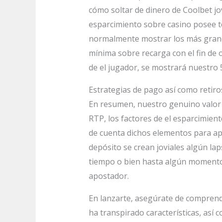
cómo soltar de dinero de Coolbet jov
esparcimiento sobre casino posee to
normalmente mostrar los más grande
mínima sobre recarga con el fin de 
de el jugador, se mostrará nuestro
Estrategias de pago así­ como retiro
En resumen, nuestro genuino valor 
RTP, los factores de el esparcimient
de cuenta dichos elementos para ap
depósito se crean joviales algún la
tiempo o bien hasta algún momento,
apostador.
En lanzarte, asegúrate de comprend
ha transpirado características, así­