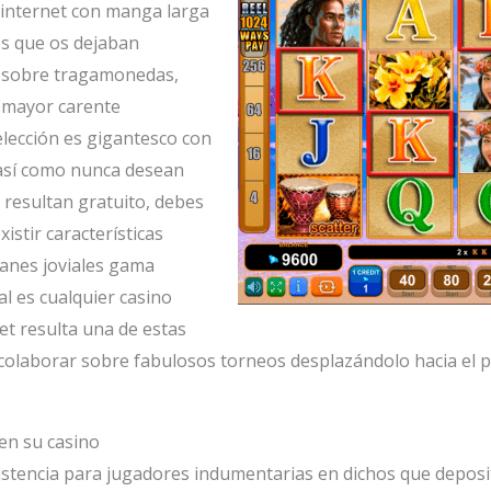
 internet con manga larga
os que os dejaban
r sobre tragamonedas,
e mayor carente
elección es gigantesco con
así­ como nunca desean
 resultan gratuito, debes
stir características
ganes joviales gama
l es cualquier casino
et resulta una de estas
 colaborar sobre fabulosos torneos desplazándolo hacia el p
en su casino
stencia para jugadores indumentarias en dichos que deposi