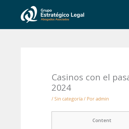
Ir
al
contenido
Casinos con el pas
2024
/
Sin categoría
/ Por
admin
Content