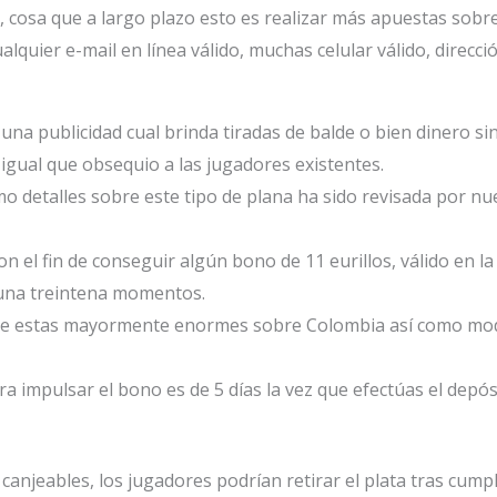
r, cosa que a largo plazo esto es realizar más apuestas sobr
lquier e-mail en línea válido, muchas celular válido, direcció
na publicidad cual brinda tiradas de balde o bien dinero sin
igual que obsequio a las jugadores existentes.
o detalles sobre este tipo de plana ha sido revisada por nu
n el fin de conseguir algún bono de 11 eurillos, válido en l
 una treintena momentos.
de estas mayormente enormes sobre Colombia así­ como mod
mpulsar el bono es de 5 días la vez que efectúas el depósit
 canjeables, los jugadores podrían retirar el plata tras cump