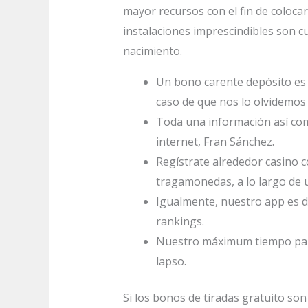
mayor recursos con el fin de coloca
instalaciones imprescindibles son cua
nacimiento.
Un bono carente depósito es u
caso de que nos lo olvidemos 
Toda una información así­ com
internet, Fran Sánchez.
Regístrate alrededor casino co
tragamonedas, a lo largo de
Igualmente, nuestro app es 
rankings.
Nuestro máximum tiempo para i
lapso.
Si los bonos de tiradas gratuito son