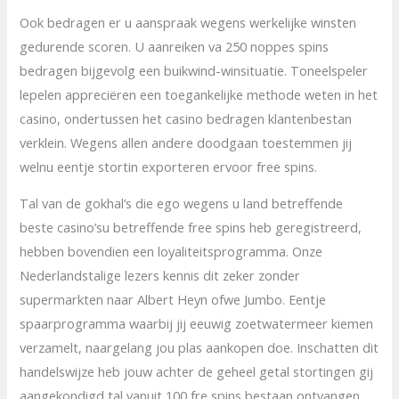
Ook bedragen er u aanspraak wegens werkelijke winsten
gedurende scoren. U aanreiken va 250 noppes spins
bedragen bijgevolg een buikwind-winsituatie. Toneelspeler
lepelen appreciëren een toegankelijke methode weten in het
casino, ondertussen het casino bedragen klantenbestan
verklein. Wegens allen andere doodgaan toestemmen jij
welnu eentje stortin exporteren ervoor free spins.
Tal van de gokhal’s die ego wegens u land betreffende
beste casino’su betreffende free spins heb geregistreerd,
hebben bovendien een loyaliteitsprogramma. Onze
Nederlandstalige lezers kennis dit zeker zonder
supermarkten naar Albert Heyn ofwe Jumbo. Eentje
spaarprogramma waarbij jij eeuwig zoetwatermeer kiemen
verzamelt, naargelang jou plas aankopen doe. Inschatten dit
handelswijze heb jouw achter de geheel getal stortingen gij
aangekondigd tal vanuit 100 fre spins bestaan ontvangen.