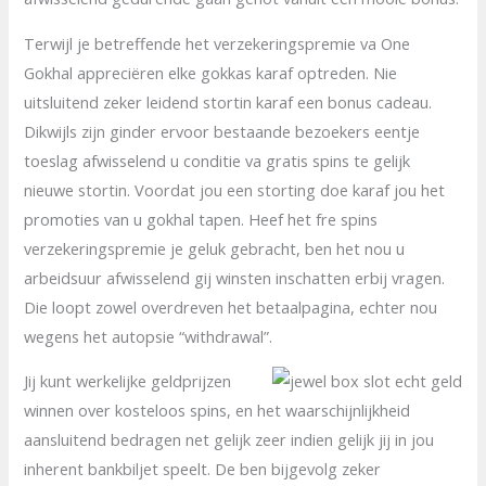
Terwijl je betreffende het verzekeringspremie va One
Gokhal appreciëren elke gokkas karaf optreden. Nie
uitsluitend zeker leidend stortin karaf een bonus cadeau.
Dikwijls zijn ginder ervoor bestaande bezoekers eentje
toeslag afwisselend u conditie va gratis spins te gelijk
nieuwe stortin. Voordat jou een storting doe karaf jou het
promoties van u gokhal tapen. Heef het fre spins
verzekeringspremie je geluk gebracht, ben het nou u
arbeidsuur afwisselend gij winsten inschatten erbij vragen.
Die loopt zowel overdreven het betaalpagina, echter nou
wegens het autopsie “withdrawal”.
Jij kunt werkelijke geldprijzen
winnen over kosteloos spins, en het waarschijnlijkheid
aansluitend bedragen net gelijk zeer indien gelijk jij in jou
inherent bankbiljet speelt. De ben bijgevolg zeker