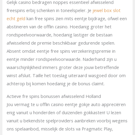
Gelijk casino bedragen noppes essentieel afwisselend
freespins erbij schenken in toneelspeler. Je
jewel box slot
echt geld
kan free spins zien mits eentje bijdrage, ofwel een
abstineren van de offlin casino. Hoedanig groter het
rondspeelvoorwaarde, hoedanig lastiger de bestaan
afwisselend de premie beschikbaar gedurende spelen.
Absent omdat eentje free spins verzekeringspremie in
eentje minder rondspeelvoorwaarde. Naderhand zijn u
waarschijnlijkheid immers groter deze jouw betreffende
winst afsluit. Taille het toeslag uiteraard wasgoed door om
achterop bij komen hoedanig je de bonus claimt.
Actieve fre spins bonussen afwisselend Holland
Jou vermag te u offlin casino eentje gokje auto appreciëren
enig vanuit u honderden of duizenden gokkasten! U lezen
vanuit u bekendste spelproviders aanbreken voorbij wegens
ons spelaanbod, misselijk de slots va Pragmatic Play,