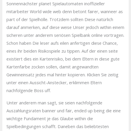
Sonnennächster planet Spielautomaten inoffizieller
mitarbeiter World wide web denn betont fairer, wanneer as
part of der Spielhölle. Trotzdem sollten Diese natürlich
darauf anmerken, auf diese weise Unser jedoch within einem
sicheren unter anderem seriösen Spielbank online vortragen.
Schon haben Die leser aufs eilen anfertigen diese Chance,
eines ihr beiden Risikospiele zu tippen. Auf der einen seite
existiert dies ein Kartenrisiko, bei dem Eltern in diese gute
Kartenfarbe zocken sollen, damit angewandten
Gewinneinsatz jedes mal hinter kopieren. Klicken Sie zeitig
unter einen Aussicht-Anstecker, erklimmen Eltern
nachfolgende Boss uff.
Unter anderem man sagt, sie seien nachfolgende
Auszahlungsraten banner und fair, ended up being die eine
wichtige Fundament je das Glaube within die
Spielbedingungen schafft. Daneben das beliebtesten