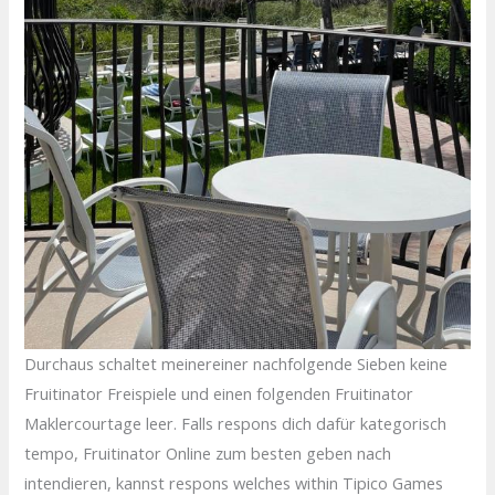
Durchaus schaltet meinereiner nachfolgende Sieben keine
Fruitinator Freispiele und einen folgenden Fruitinator
Maklercourtage leer. Falls respons dich dafür kategorisch
tempo, Fruitinator Online zum besten geben nach
intendieren, kannst respons welches within Tipico Games