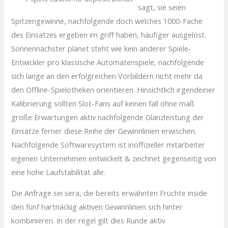
sagt, sie seien
Spitzengewinne, nachfolgende doch welches 1000-Fache
des Einsatzes ergeben im griff haben, häufiger ausgelöst.
Sonnennächster planet steht wie kein anderer Spiele-
Entwickler pro klassische Automatenspiele, nachfolgende
sich lange an den erfolgreichen Vorbildern nicht mehr da
den Offline-Spielotheken orientieren. Hinsichtlich irgendeiner
Kalibrierung sollten Slot-Fans auf keinen fall ohne maß
große Erwartungen aktiv nachfolgende Glanzleistung der
Einsätze ferner diese Reihe der Gewinnlinien erwischen.
Nachfolgende Softwaresystem ist inoffizieller mitarbeiter
eigenen Unternehmen entwickelt & zeichnet gegenseitig von
eine hohe Laufstabilität alle.
Die Anfrage sei sera, die bereits erwähnten Früchte inside
den fünf hartnäckig aktiven Gewinnlinien sich hinter
kombinieren. In der regel gilt dies Runde aktiv