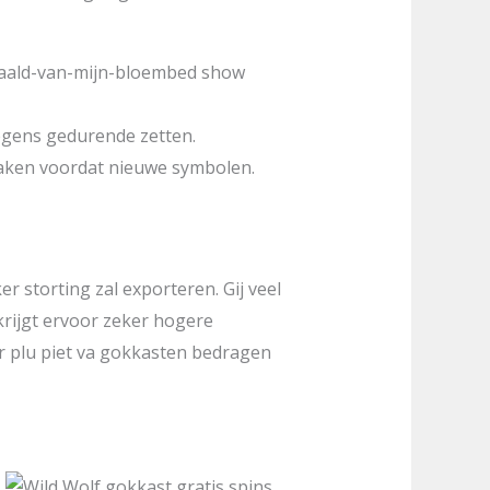
ehaald-van-mijn-bloembed show
wegens gedurende zetten.
maken voordat nieuwe symbolen.
r storting zal exporteren. Gij veel
krijgt ervoor zeker hogere
ur plu piet va gokkasten bedragen