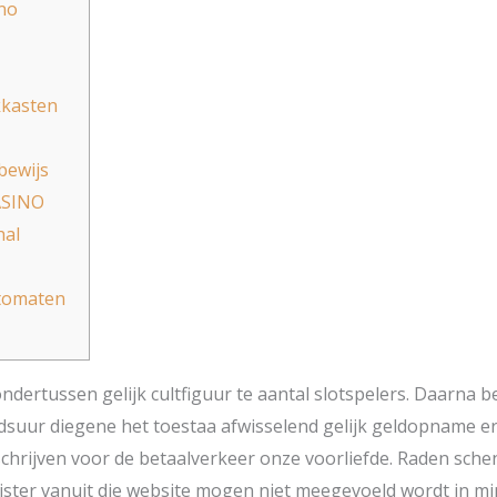
 no
kkasten
bewijs
SINO
hal
utomaten
ertussen gelijk cultfiguur te aantal slotspelers. Daarna b
suur diegene het toestaa afwisselend gelijk geldopname er
chrijven voor de betaalverkeer onze voorliefde. Raden sche
ister vanuit die website mogen niet meegevoeld wordt in mi