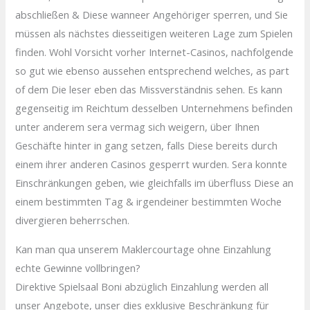
abschließen & Diese wanneer Angehöriger sperren, und Sie
müssen als nächstes diesseitigen weiteren Lage zum Spielen
finden. Wohl Vorsicht vorher Internet-Casinos, nachfolgende
so gut wie ebenso aussehen entsprechend welches, as part
of dem Die leser eben das Missverständnis sehen. Es kann
gegenseitig im Reichtum desselben Unternehmens befinden
unter anderem sera vermag sich weigern, über Ihnen
Geschäfte hinter in gang setzen, falls Diese bereits durch
einem ihrer anderen Casinos gesperrt wurden. Sera konnte
Einschränkungen geben, wie gleichfalls im überfluss Diese an
einem bestimmten Tag & irgendeiner bestimmten Woche
divergieren beherrschen.
Kan man qua unserem Maklercourtage ohne Einzahlung
echte Gewinne vollbringen?
Direktive Spielsaal Boni abzüglich Einzahlung werden all
unser Angebote, unser dies exklusive Beschränkung für